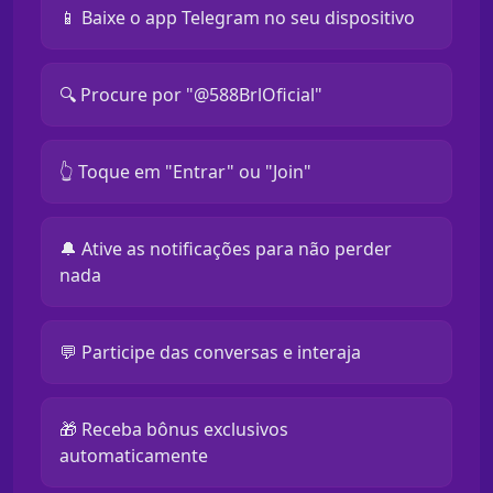
📱 Baixe o app Telegram no seu dispositivo
🔍 Procure por "@588BrlOficial"
👆 Toque em "Entrar" ou "Join"
🔔 Ative as notificações para não perder
nada
💬 Participe das conversas e interaja
🎁 Receba bônus exclusivos
automaticamente