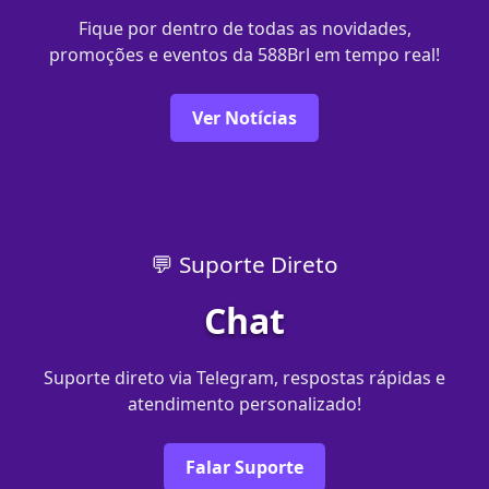
Fique por dentro de todas as novidades,
promoções e eventos da 588Brl em tempo real!
Ver Notícias
💬 Suporte Direto
Chat
Suporte direto via Telegram, respostas rápidas e
atendimento personalizado!
Falar Suporte