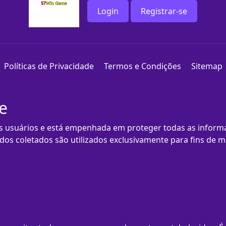
Login
Registrar-se
Políticas de Privacidade
Termos e Condições
Sitemap
de
us usuários e está empenhada em proteger todas as inform
os coletados são utilizados exclusivamente para fins de m