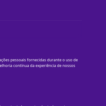
ações pessoais fornecidas durante o uso de
elhoria contínua da experiência de nossos