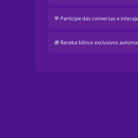
💬 Participe das conversas e interaj
🎁 Receba bônus exclusivos autom