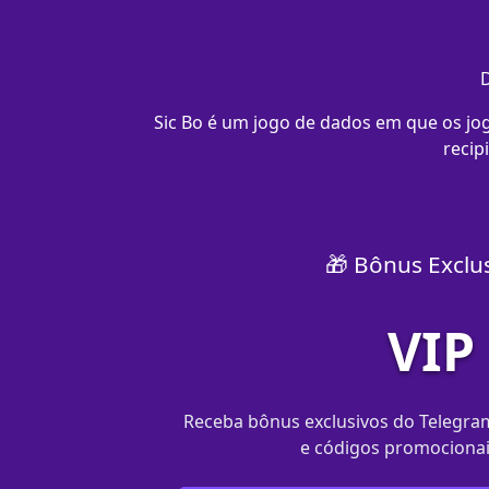
Sic Bo é um jogo de dados em que os jo
recip
🎁 Bônus Exclu
VIP
Receba bônus exclusivos do Telegra
e códigos promocionai