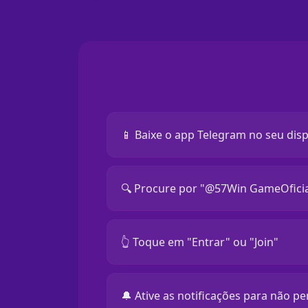
📱 Baixe o app Telegram no seu disp
🔍 Procure por "@57Win GameOficia
👆 Toque em "Entrar" ou "Join"
🔔 Ative as notificações para não p