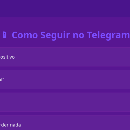
📱 Como Seguir no Telegram
ositivo
l"
erder nada