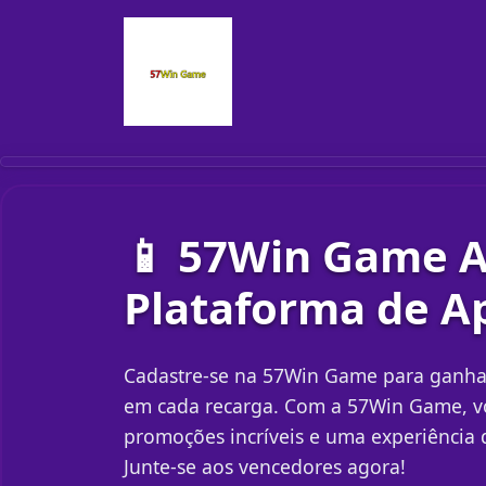
📱 57Win Game 
Plataforma de A
Cadastre-se na 57Win Game para ganha
em cada recarga. Com a 57Win Game, v
promoções incríveis e uma experiência d
Junte-se aos vencedores agora!