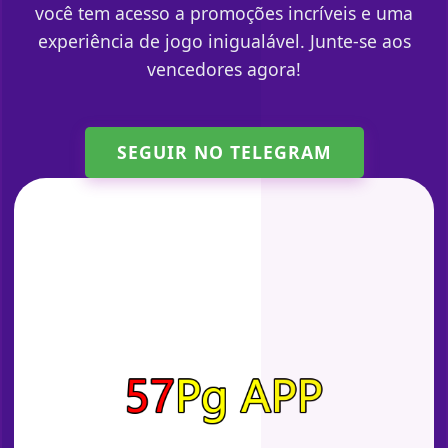
você tem acesso a promoções incríveis e uma
experiência de jogo inigualável. Junte-se aos
vencedores agora!
SEGUIR NO TELEGRAM