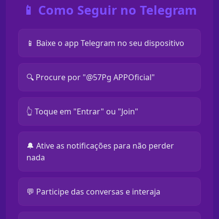
📱 Como Seguir no Telegram
📱 Baixe o app Telegram no seu dispositivo
🔍 Procure por "@57Pg APPOficial"
👆 Toque em "Entrar" ou "Join"
🔔 Ative as notificações para não perder
nada
💬 Participe das conversas e interaja