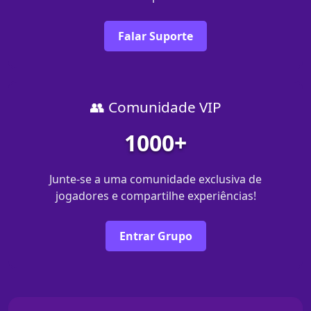
Falar Suporte
👥 Comunidade VIP
1000+
Junte-se a uma comunidade exclusiva de
jogadores e compartilhe experiências!
Entrar Grupo