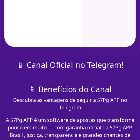
📱 Canal Oficial no Telegram!
📱 Benefícios do Canal
Descubra as vantagens de seguir a 57Pg APP no
Telegram
A 57Pg APP é um software de apostas que transforma
pouco em muito — com garantia oficial da 57Pg APP
Brasil , justiça, transparência e grandes chances de