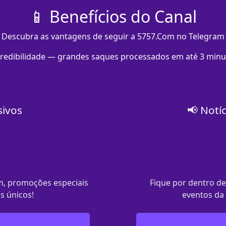
📱 Benefícios do Canal
Descubra as vantagens de seguir a 5757.Com no Telegram
credibilidade — grandes saques processados em até 3 min
sivos
📢 Notí
m, promoções especiais
Fique por dentro d
s únicos!
eventos da