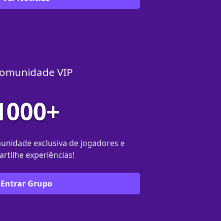
Comunidade VIP
1000+
unidade exclusiva de jogadores e
rtilhe experiências!
Entrar Grupo