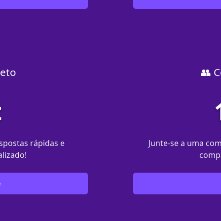
reto
👥 
t
espostas rápidas e
Junte-se a uma com
lizado!
compa
e