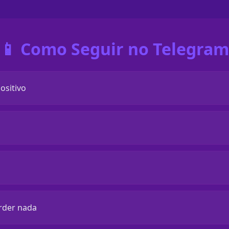
📱 Como Seguir no Telegram
ositivo
erder nada