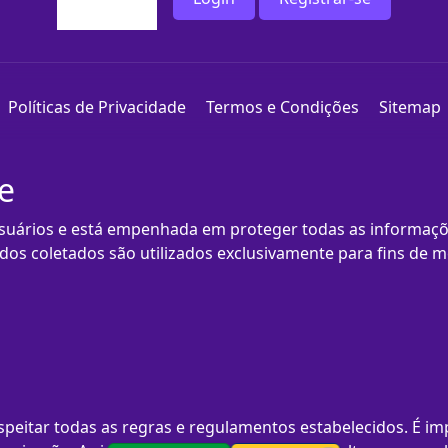
Políticas de Privacidade
Termos e Condições
Sitemap
de
usuários e está empenhada em proteger todas as informaçõ
os coletados são utilizados exclusivamente para fins de m
eitar todas as regras e regulamentos estabelecidos. É imp