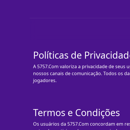
Políticas de Privacida
A 5757.Com valoriza a privacidade de seus 
nossos canais de comunicação. Todos os dad
jogadores.
Termos e Condições
Os usuários da 5757.Com concordam em resp