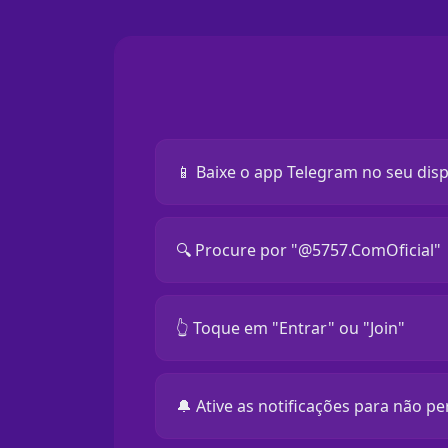
📱 Baixe o app Telegram no seu disp
🔍 Procure por "@5757.ComOficial"
👆 Toque em "Entrar" ou "Join"
🔔 Ative as notificações para não p