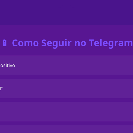
📱 Como Seguir no Telegram
ositivo
l"