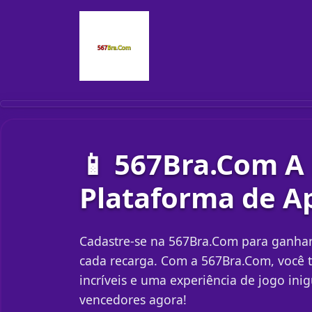
📱 567Bra.Com A
Plataforma de A
Cadastre-se na 567Bra.Com para ganha
cada recarga. Com a 567Bra.Com, você
incríveis e uma experiência de jogo inig
vencedores agora!