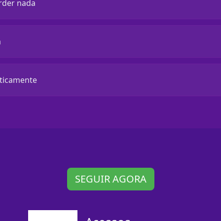
erder nada
a
aticamente
SEGUIR AGORA