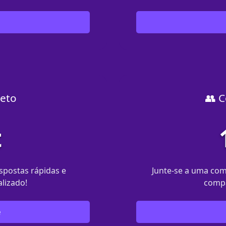
reto
👥 
t
espostas rápidas e
Junte-se a uma com
lizado!
compa
e