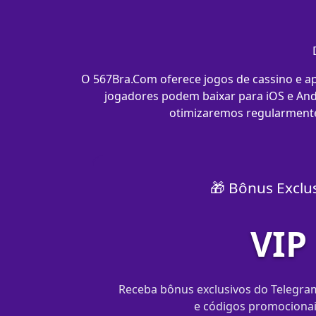
O 567Bra.Com oferece jogos de cassino e ap
jogadores podem baixar para iOS e And
otimizaremos regularmente
🎁 Bônus Exclu
VIP
Receba bônus exclusivos do Telegra
e códigos promocionai