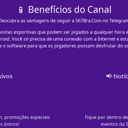
📱 Benefícios do Canal
Descubra as vantagens de seguir a 567Bra.Com no Telegra
ostas esportivas que podem ser jogados a qualquer hora e
roid. Você só precisa de uma conexão com a Internet e est
 o software para que os jogadores possam desfrutar do so
sivos
📢 Notí
m, promoções especiais
Fique por dentro d
s únicos!
eventos da 