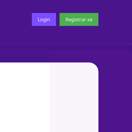
Login
Registrar-se