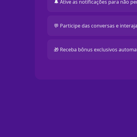
🔔 Ative as notificações para não p
💬 Participe das conversas e interaj
🎁 Receba bônus exclusivos autom