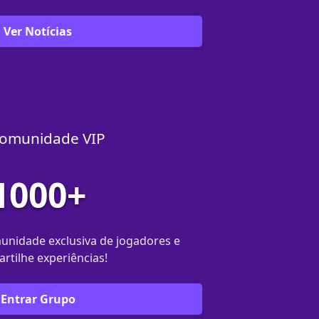
Ver Notícias
Comunidade VIP
1000+
unidade exclusiva de jogadores e
rtilhe experiências!
Entrar Grupo