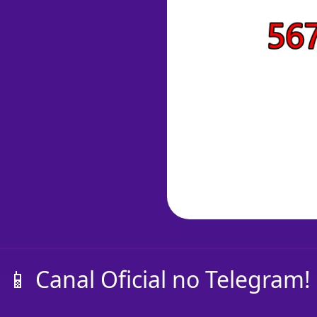
📱 Canal Oficial no Telegram!