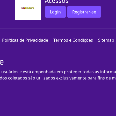
Acessos
Login
Registrar-se
Políticas de Privacidade
Termos e Condições
Sitemap
de
us usuários e está empenhada em proteger todas as informa
os coletados são utilizados exclusivamente para fins de m