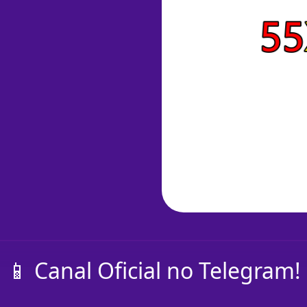
📱 Canal Oficial no Telegram!