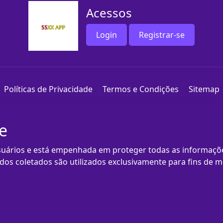
Acessos
Login
Registrar-se
Políticas de Privacidade
Termos e Condições
Sitemap
de
usuários e está empenhada em proteger todas as informaçõ
os coletados são utilizados exclusivamente para fins de m