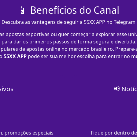
📱 Benefícios do Canal
Descubra as vantagens de seguir a 55XX APP no Telegram
 apostas esportivas ou quer começar a explorar esse univer
 para dar os primeiros passos de forma segura e divertida
pulares de apostas online no mercado brasileiro. Prepare-s
 o
55XX APP
pode ser sua melhor escolha para entrar no m
sivos
📢 Notí
m, promoções especiais
Fique por dentro d