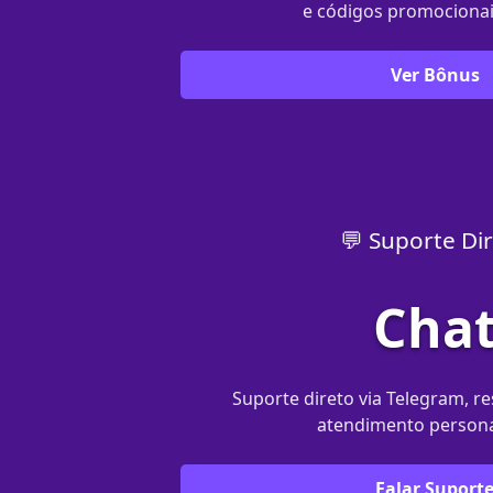
e códigos promocionai
Ver Bônus
💬 Suporte Di
Cha
Suporte direto via Telegram, r
atendimento persona
Falar Suport