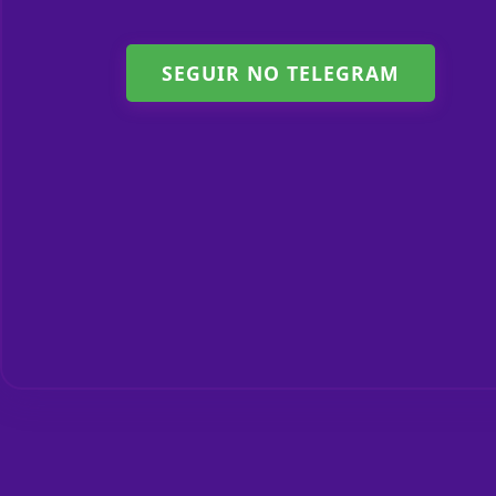
SEGUIR NO TELEGRAM