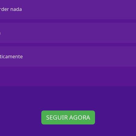
erder nada
a
aticamente
SEGUIR AGORA