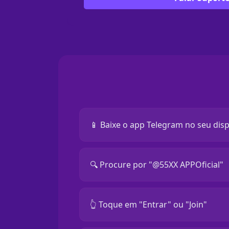
📱 Baixe o app Telegram no seu disp
🔍 Procure por "@55XX APPOficial"
👆 Toque em "Entrar" ou "Join"