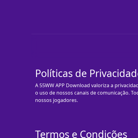
Políticas de Privacida
A 55WW APP Download valoriza a privacidad
o uso de nossos canais de comunicação. Tod
nossos jogadores.
Termos e Condições