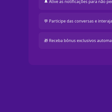
🔔 Ative as notificações para não p
💬 Participe das conversas e interaj
🎁 Receba bônus exclusivos autom