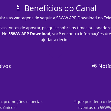
📱 Benefícios do Canal
ubra as vantagens de seguir a 55WW APP Download no Tel
s. Antes de apostar, pesquise sobre os times ou jogadores
s. No
55WW APP Download
, você encontra informações út
ajudar a decidir.
sivos
📢 Notí
m, promoções especiais
Fique por dentro d
s únicos!
eventos da 55WW