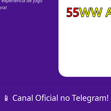
 experiência de jogo
ora!
📱 Canal Oficial no Telegram!