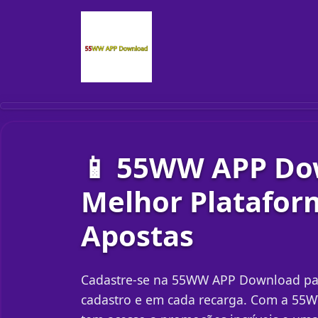
📱 55WW APP Do
Melhor Platafor
Apostas
Cadastre-se na 55WW APP Download pa
cadastro e em cada recarga. Com a 55