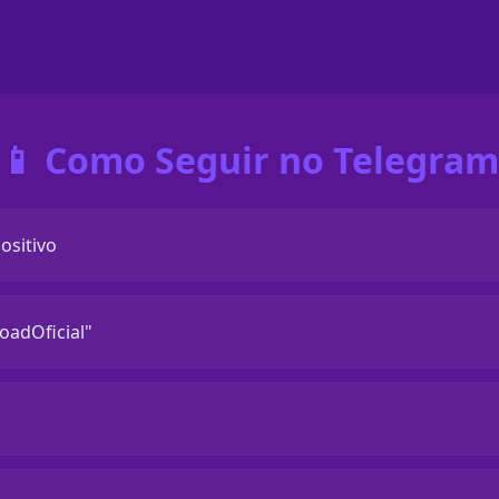
📱 Como Seguir no Telegram
ositivo
adOficial"