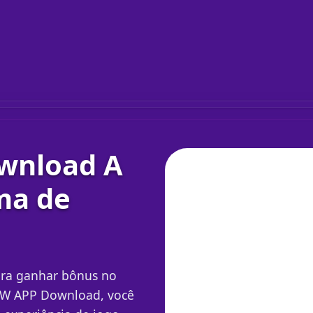
wnload A
ma de
ra ganhar bônus no
WW APP Download, você