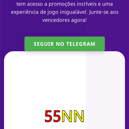
tem acesso a promoções incríveis e uma
experiência de jogo inigualável. Junte-se aos
vencedores agora!
SEGUIR NO TELEGRAM