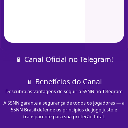
📱 Canal Oficial no Telegram!
📱 Benefícios do Canal
Descubra as vantagens de seguir a 55NN no Telegram
A 55NN garante a segurança de todos os jogadores — a
55NN Brasil defende os princípios de jogo justo e
transparente para sua proteção total.