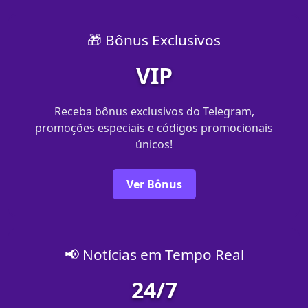
🎁 Bônus Exclusivos
VIP
Receba bônus exclusivos do Telegram,
promoções especiais e códigos promocionais
únicos!
Ver Bônus
📢 Notícias em Tempo Real
24/7