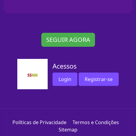
SEGUIR AGORA
Acessos
Login
Registrar-se
Políticas de Privacidade
Termos e Condições
Sitemap