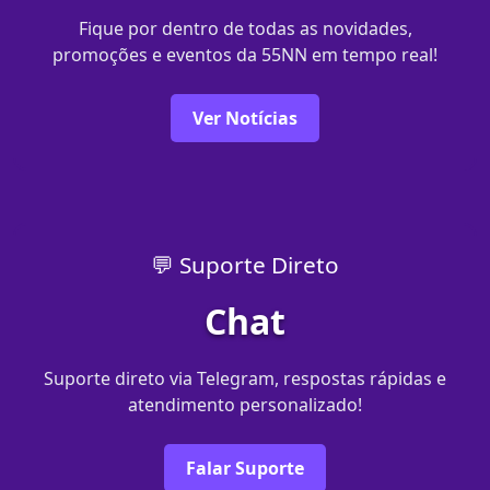
Fique por dentro de todas as novidades,
promoções e eventos da 55NN em tempo real!
Ver Notícias
💬 Suporte Direto
Chat
Suporte direto via Telegram, respostas rápidas e
atendimento personalizado!
Falar Suporte