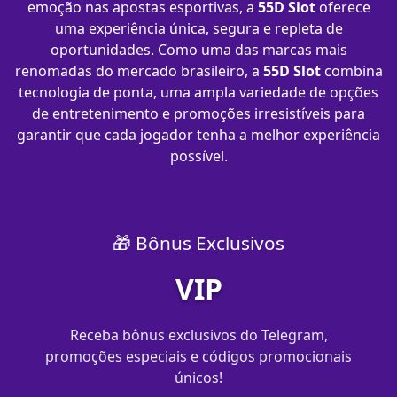
emoção nas apostas esportivas, a
55D Slot
oferece
uma experiência única, segura e repleta de
oportunidades. Como uma das marcas mais
renomadas do mercado brasileiro, a
55D Slot
combina
tecnologia de ponta, uma ampla variedade de opções
de entretenimento e promoções irresistíveis para
garantir que cada jogador tenha a melhor experiência
possível.
🎁 Bônus Exclusivos
VIP
Receba bônus exclusivos do Telegram,
promoções especiais e códigos promocionais
únicos!