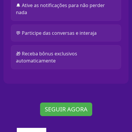
🔔 Ative as notificações para não perder
nada
💬 Participe das conversas e interaja
🎁 Receba bônus exclusivos
automaticamente
SEGUIR AGORA