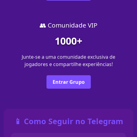
👥 Comunidade VIP
1000+
Junte-se a uma comunidade exclusiva de
jogadores e compartilhe experiências!
Entrar Grupo
📱 Como Seguir no Telegram