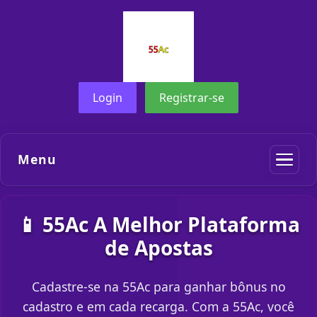
Login
Registrar-se
Menu
📱 55Ac A Melhor Plataforma
de Apostas
Cadastre-se na 55Ac para ganhar bônus no
cadastro e em cada recarga. Com a 55Ac, você