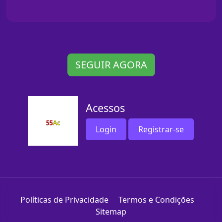
SEGUIR AGORA
Acessos
Login
Registrar-se
Políticas de Privacidade
Termos e Condições
Sitemap