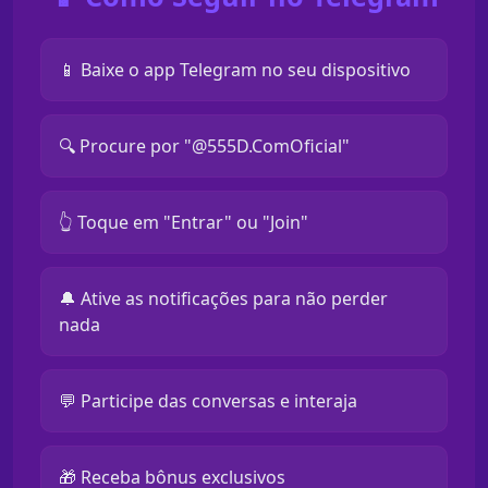
📱 Baixe o app Telegram no seu dispositivo
🔍 Procure por "@555D.ComOficial"
👆 Toque em "Entrar" ou "Join"
🔔 Ative as notificações para não perder
nada
💬 Participe das conversas e interaja
🎁 Receba bônus exclusivos