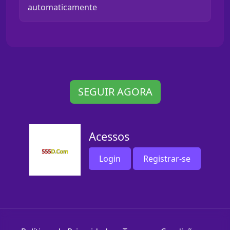
automaticamente
SEGUIR AGORA
Acessos
Login
Registrar-se