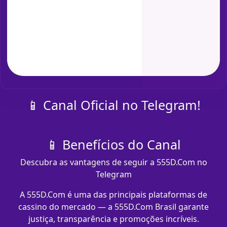
📱 Canal Oficial no Telegram!
📱 Benefícios do Canal
Descubra as vantagens de seguir a 555D.Com no
Telegram
A 555D.Com é uma das principais plataformas de
cassino do mercado — a 555D.Com Brasil garante
justiça, transparência e promoções incríveis.