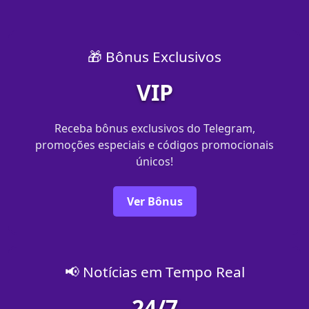
🎁 Bônus Exclusivos
VIP
Receba bônus exclusivos do Telegram,
promoções especiais e códigos promocionais
únicos!
Ver Bônus
📢 Notícias em Tempo Real
24/7