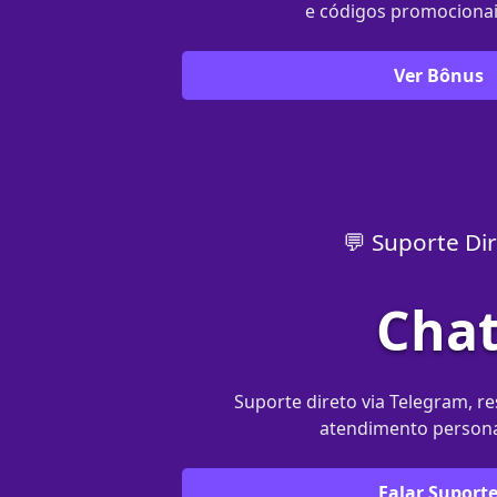
e códigos promocionai
Ver Bônus
💬 Suporte Di
Cha
Suporte direto via Telegram, r
atendimento persona
Falar Suport