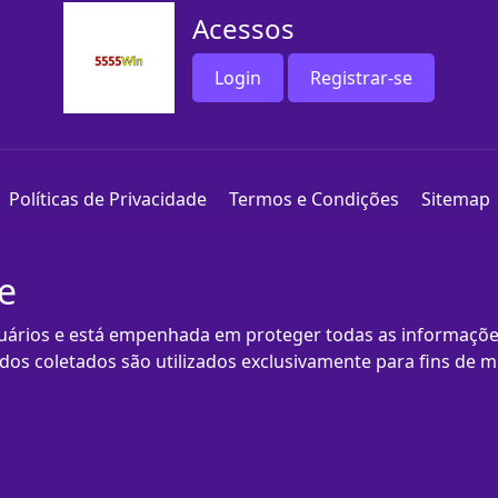
Acessos
Login
Registrar-se
Políticas de Privacidade
Termos e Condições
Sitemap
de
suários e está empenhada em proteger todas as informaçõe
os coletados são utilizados exclusivamente para fins de m