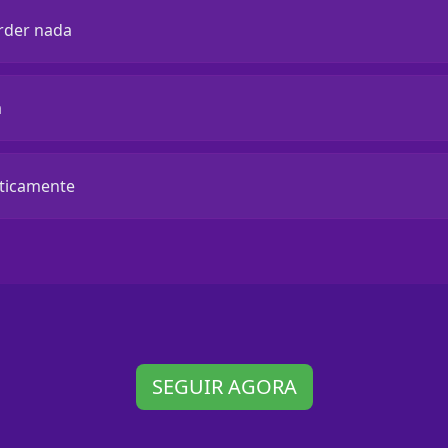
erder nada
a
aticamente
SEGUIR AGORA