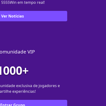
 5555Win em tempo real!
Ver Notícias
Comunidade VIP
1000+
unidade exclusiva de jogadores e
rtilhe experiências!
Entrar Grupo