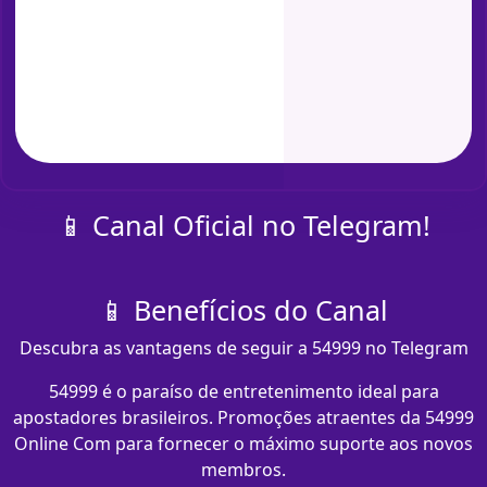
📱 Canal Oficial no Telegram!
📱 Benefícios do Canal
Descubra as vantagens de seguir a 54999 no Telegram
54999 é o paraíso de entretenimento ideal para
apostadores brasileiros. Promoções atraentes da 54999
Online Com para fornecer o máximo suporte aos novos
membros.