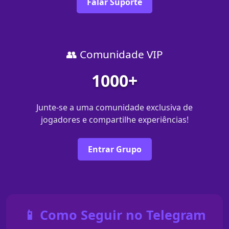
Falar Suporte
👥 Comunidade VIP
1000+
Junte-se a uma comunidade exclusiva de
jogadores e compartilhe experiências!
Entrar Grupo
📱 Como Seguir no Telegram