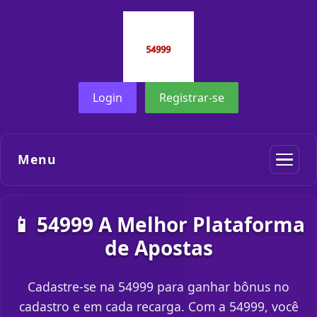
Login
Registrar-se
Menu
📱 54999 A Melhor Plataforma
de Apostas
Cadastre-se na 54999 para ganhar bônus no
cadastro e em cada recarga. Com a 54999, você