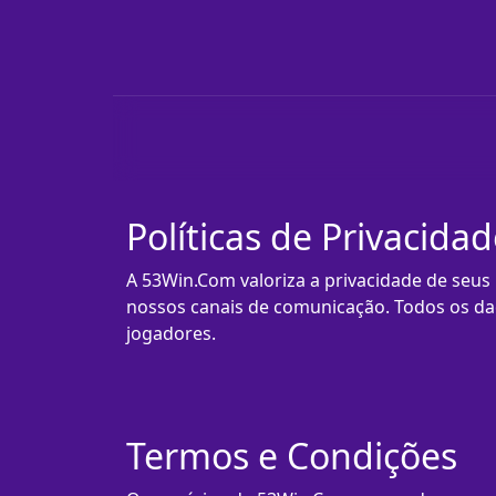
Políticas de Privacida
A 53Win.Com valoriza a privacidade de seu
nossos canais de comunicação. Todos os dad
jogadores.
Termos e Condições