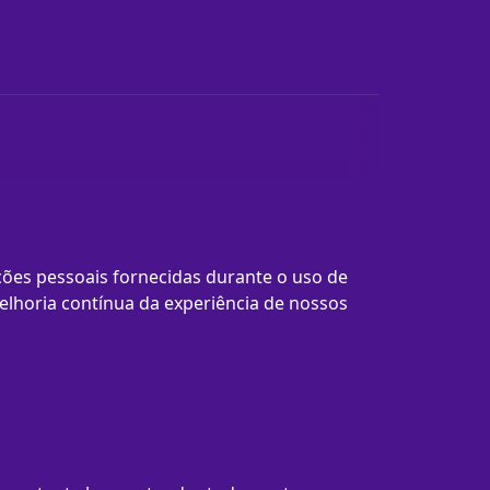
ões pessoais fornecidas durante o uso de
elhoria contínua da experiência de nossos