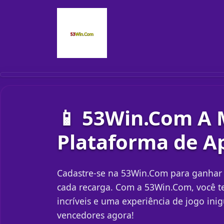
📱 53Win.Com A 
Plataforma de A
Cadastre-se na 53Win.Com para ganhar
cada recarga. Com a 53Win.Com, você 
incríveis e uma experiência de jogo inig
vencedores agora!