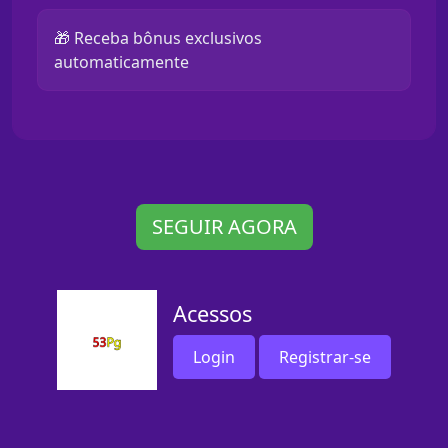
🎁 Receba bônus exclusivos
automaticamente
SEGUIR AGORA
Acessos
Login
Registrar-se