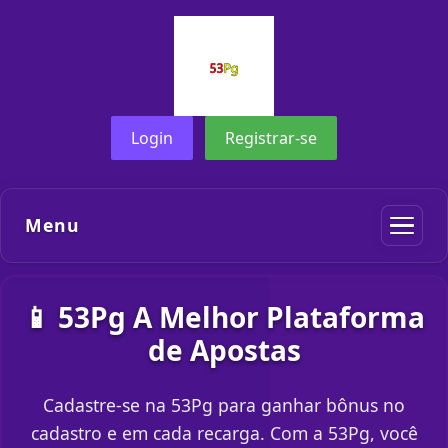
Login
Registrar-se
Menu
📱 53Pg A Melhor Plataforma
de Apostas
Cadastre-se na 53Pg para ganhar bônus no
cadastro e em cada recarga. Com a 53Pg, você