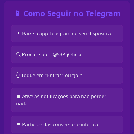
📱 Como Seguir no Telegram
📱 Baixe o app Telegram no seu dispositivo
🔍 Procure por "@53PgOficial"
👆 Toque em "Entrar" ou "Join"
🔔 Ative as notificações para não perder
nada
💬 Participe das conversas e interaja