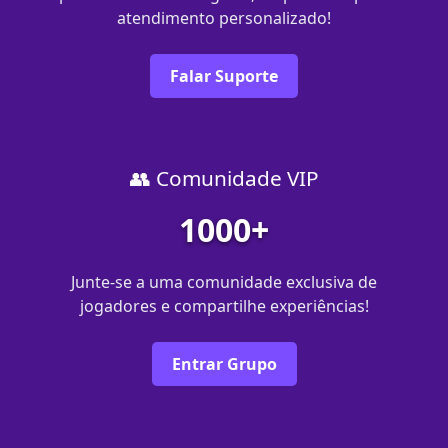
atendimento personalizado!
Falar Suporte
👥 Comunidade VIP
1000+
Junte-se a uma comunidade exclusiva de
jogadores e compartilhe experiências!
Entrar Grupo