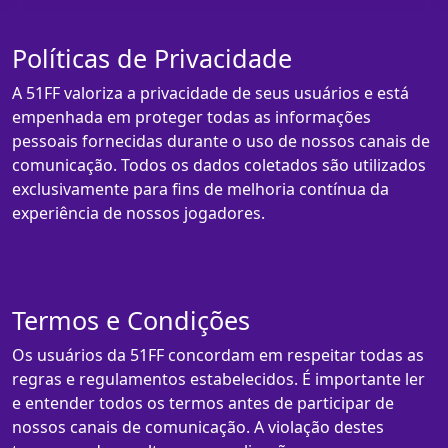
Políticas de Privacidade
A 51FF valoriza a privacidade de seus usuários e está
empenhada em proteger todas as informações
pessoais fornecidas durante o uso de nossos canais de
comunicação. Todos os dados coletados são utilizados
exclusivamente para fins de melhoria contínua da
experiência de nossos jogadores.
Termos e Condições
Os usuários da 51FF concordam em respeitar todas as
regras e regulamentos estabelecidos. É importante ler
e entender todos os termos antes de participar de
nossos canais de comunicação. A violação destes