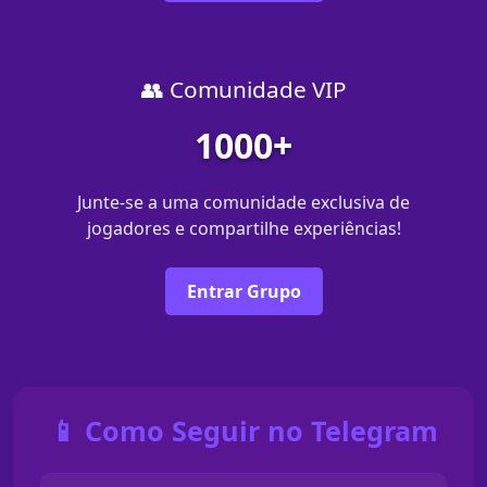
👥 Comunidade VIP
1000+
Junte-se a uma comunidade exclusiva de
jogadores e compartilhe experiências!
Entrar Grupo
📱 Como Seguir no Telegram