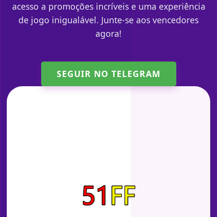
acesso a promoções incríveis e uma experiência
de jogo inigualável. Junte-se aos vencedores
agora!
SEGUIR NO TELEGRAM