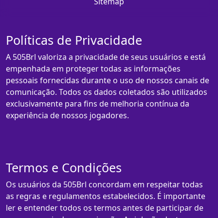
Sitemap
Políticas de Privacidade
A 505Brl valoriza a privacidade de seus usuários e está
empenhada em proteger todas as informações
pessoais fornecidas durante o uso de nossos canais de
comunicação. Todos os dados coletados são utilizados
exclusivamente para fins de melhoria contínua da
experiência de nossos jogadores.
Termos e Condições
Os usuários da 505Brl concordam em respeitar todas
as regras e regulamentos estabelecidos. É importante
ler e entender todos os termos antes de participar de