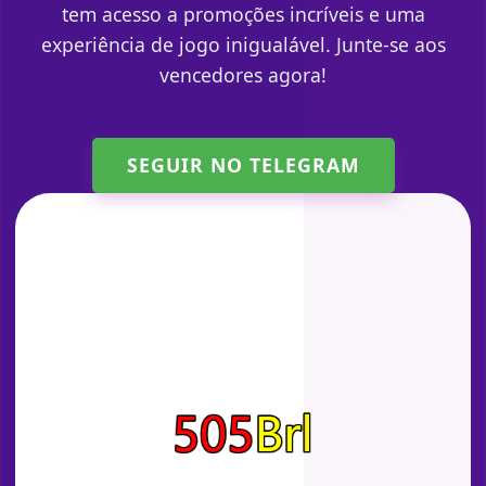
tem acesso a promoções incríveis e uma
experiência de jogo inigualável. Junte-se aos
vencedores agora!
SEGUIR NO TELEGRAM