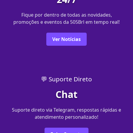
Fique por dentro de todas as novidades,
promoções e eventos da 505Brl em tempo real!
Ver Notícias
💬 Suporte Direto
Chat
Suporte direto via Telegram, respostas rápidas e
atendimento personalizado!