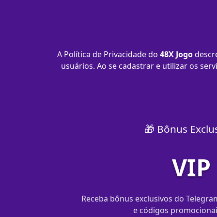
A Política de Privacidade do
48X Jogo
descre
usuários. Ao se cadastrar e utilizar os ser
🎁 Bônus Exclu
VIP
Receba bônus exclusivos do Telegra
e códigos promocionai