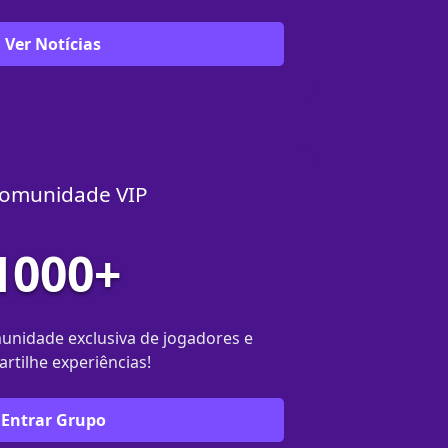
Ver Notícias
Comunidade VIP
1000+
unidade exclusiva de jogadores e
rtilhe experiências!
Entrar Grupo