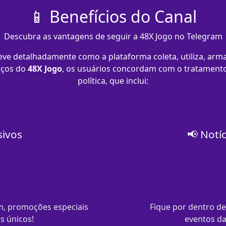
📱 Benefícios do Canal
Descubra as vantagens de seguir a 48X Jogo no Telegram
ve detalhadamente como a plataforma coleta, utiliza, arm
viços do
48X Jogo
, os usuários concordam com o tratament
política, que inclui:
sivos
📢 Notí
m, promoções especiais
Fique por dentro d
s únicos!
eventos da