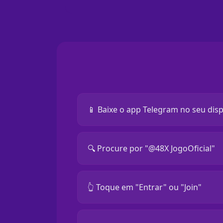
📱 Baixe o app Telegram no seu disp
🔍 Procure por "@48X JogoOficial"
👆 Toque em "Entrar" ou "Join"