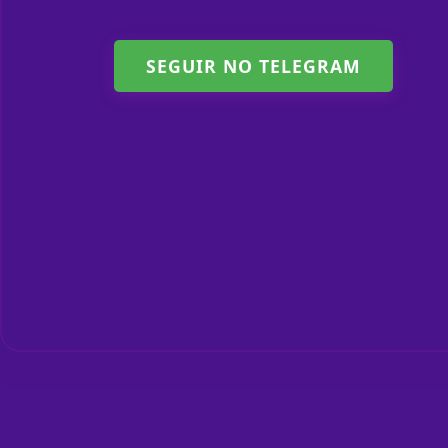
SEGUIR NO TELEGRAM