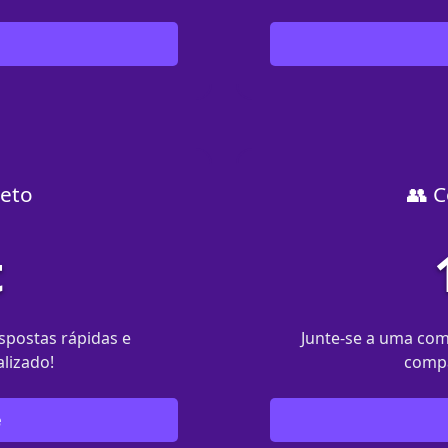
reto
👥 
t
espostas rápidas e
Junte-se a uma com
lizado!
compa
e