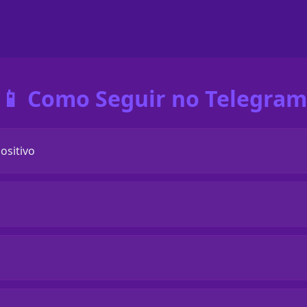
📱 Como Seguir no Telegram
ositivo