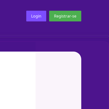
Login
Registrar-se