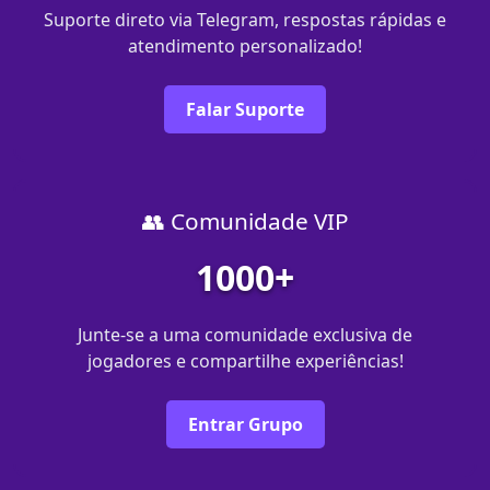
Suporte direto via Telegram, respostas rápidas e
atendimento personalizado!
Falar Suporte
👥 Comunidade VIP
1000+
Junte-se a uma comunidade exclusiva de
jogadores e compartilhe experiências!
Entrar Grupo