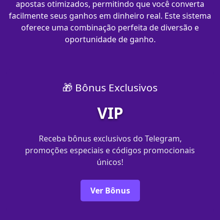
apostas otimizados, permitindo que você converta
facilmente seus ganhos em dinheiro real. Este sistema
oferece uma combinação perfeita de diversão e
oportunidade de ganho.
🎁 Bônus Exclusivos
VIP
Receba bônus exclusivos do Telegram,
promoções especiais e códigos promocionais
únicos!
Ver Bônus