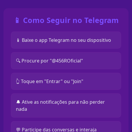
📱 Como Seguir no Telegram
📱 Baixe o app Telegram no seu dispositivo
🔍 Procure por "@456ROficial"
👆 Toque em "Entrar" ou "Join"
🔔 Ative as notificações para não perder
nada
💬 Participe das conversas e interaja