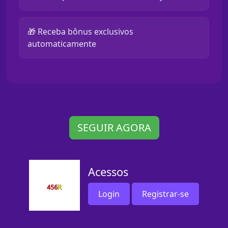
🎁 Receba bônus exclusivos
automaticamente
SEGUIR AGORA
Acessos
Login
Registrar-se