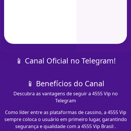
📱 Canal Oficial no Telegram!
📱 Benefícios do Canal
Descubra as vantagens de seguir a 4555 Vip no
Telegram
Como líder entre as plataformas de cassino, a 4555 Vip
sempre coloca o usuário em primeiro lugar, garantindo
segurança e qualidade com a 4555 Vip Brasil .