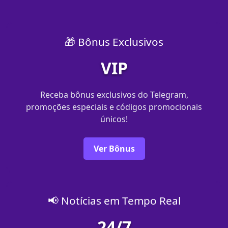
🎁 Bônus Exclusivos
VIP
Receba bônus exclusivos do Telegram,
promoções especiais e códigos promocionais
únicos!
Ver Bônus
📢 Notícias em Tempo Real
24/7