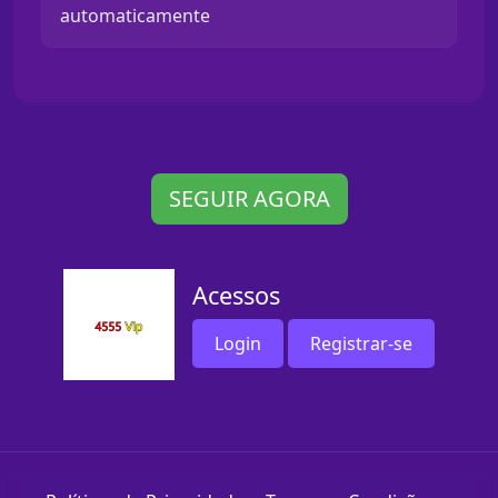
automaticamente
SEGUIR AGORA
Acessos
Login
Registrar-se