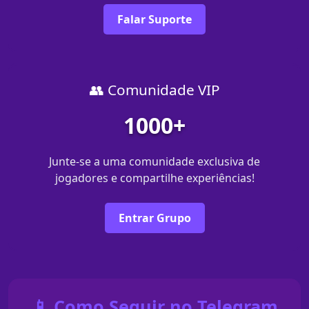
Falar Suporte
👥 Comunidade VIP
1000+
Junte-se a uma comunidade exclusiva de
jogadores e compartilhe experiências!
Entrar Grupo
📱 Como Seguir no Telegram