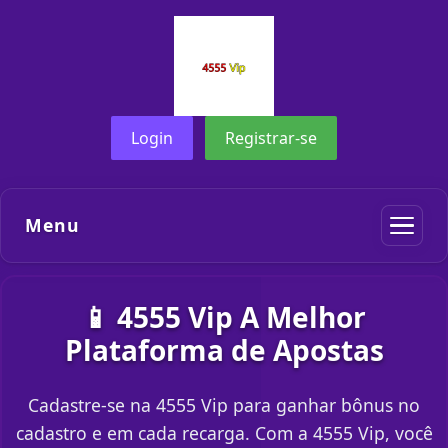
Login
Registrar-se
Menu
📱 4555 Vip A Melhor
Plataforma de Apostas
Cadastre-se na 4555 Vip para ganhar bônus no
cadastro e em cada recarga. Com a 4555 Vip, você