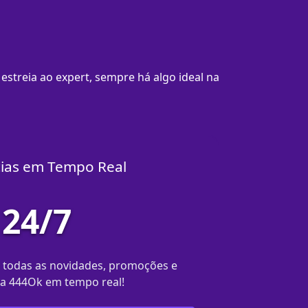
estreia ao expert, sempre há algo ideal na
cias em Tempo Real
24/7
e todas as novidades, promoções e
a 444Ok em tempo real!