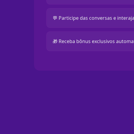
💬 Participe das conversas e interaj
🎁 Receba bônus exclusivos autom