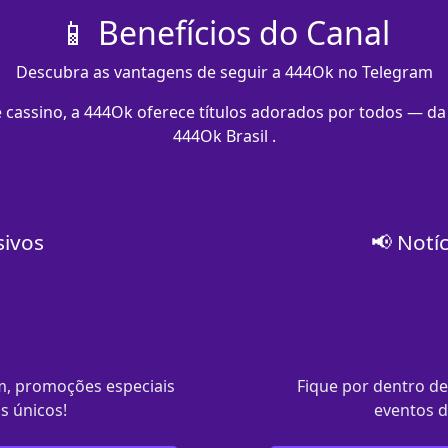
📱 Benefícios do Canal
Descubra as vantagens de seguir a 444Ok no Telegram
cassino, a 444Ok oferece títulos adorados por todos — da 
444Ok Brasil .
sivos
📢 Notí
m, promoções especiais
Fique por dentro d
s únicos!
eventos d