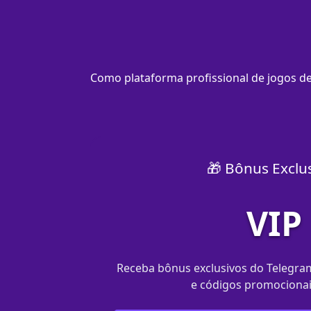
Como plataforma profissional de jogos de 
🎁 Bônus Exclu
VIP
Receba bônus exclusivos do Telegra
e códigos promocionai