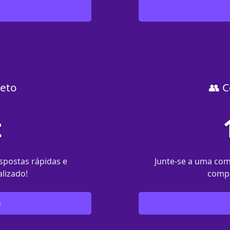
reto
👥 
t
espostas rápidas e
Junte-se a uma com
lizado!
compa
e