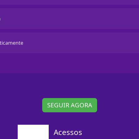
a
aticamente
SEGUIR AGORA
Acessos