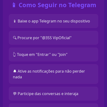
📱 Como Seguir no Telegram
📱 Baixe o app Telegram no seu dispositivo
🔍 Procure por "@3SS VipOficial"
👆 Toque em "Entrar" ou "Join"
🔔 Ative as notificações para não perder
nada
💬 Participe das conversas e interaja