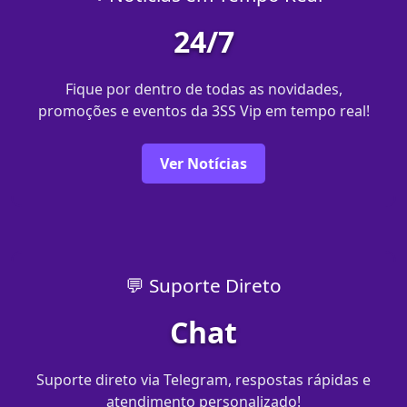
24/7
Fique por dentro de todas as novidades,
promoções e eventos da 3SS Vip em tempo real!
Ver Notícias
💬 Suporte Direto
Chat
Suporte direto via Telegram, respostas rápidas e
atendimento personalizado!