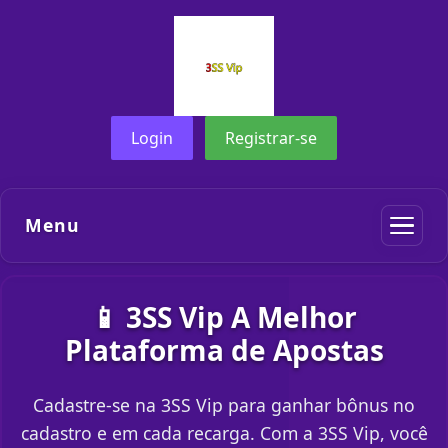
Login
Registrar-se
Menu
📱 3SS Vip A Melhor
Plataforma de Apostas
Cadastre-se na 3SS Vip para ganhar bônus no
cadastro e em cada recarga. Com a 3SS Vip, você