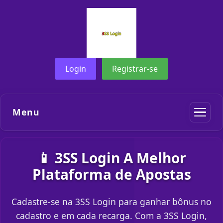
Login
Registrar-se
Menu
📱 3SS Login A Melhor
Plataforma de Apostas
Cadastre-se na 3SS Login para ganhar bônus no
cadastro e em cada recarga. Com a 3SS Login,