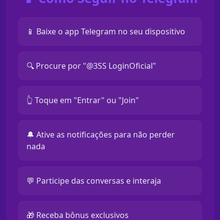
📱 Baixe o app Telegram no seu dispositivo
🔍 Procure por "@3SS LoginOficial"
👆 Toque em "Entrar" ou "Join"
🔔 Ative as notificações para não perder
nada
💬 Participe das conversas e interaja
🎁 Receba bônus exclusivos