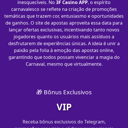
inesquecíveis. No
3F Casino APP
, o espírito
carnavalesco se reflete na criação de promoções
temáticas que trazem cor, entusiasmo e oportunidades
de ganhos. O site de apostas aproveita essa data para
lançar ofertas exclusivas, incentivando tanto novos
jogadores quanto os usuários mais assíduos a
desfrutarem de experiências únicas. A ideia é unir a
paixão pela folia à emoção das apostas online,
garantindo que todos possam vivenciar a magia do
Carnaval, mesmo que virtualmente.
🎁 Bônus Exclusivos
VIP
Receba bônus exclusivos do Telegram,