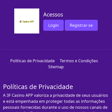
Acessos
Login
Registrar-se
Políticas de Privacidade
Termos e Condições
Sitemap
Políticas de Privacidade
A 3F Casino APP valoriza a privacidade de seus usuários
e está empenhada em proteger todas as informações
pessoais fornecidas durante o uso de nossos canais de