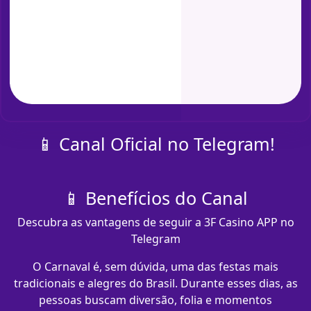
📱 Canal Oficial no Telegram!
📱 Benefícios do Canal
Descubra as vantagens de seguir a 3F Casino APP no
Telegram
O Carnaval é, sem dúvida, uma das festas mais
tradicionais e alegres do Brasil. Durante esses dias, as
pessoas buscam diversão, folia e momentos