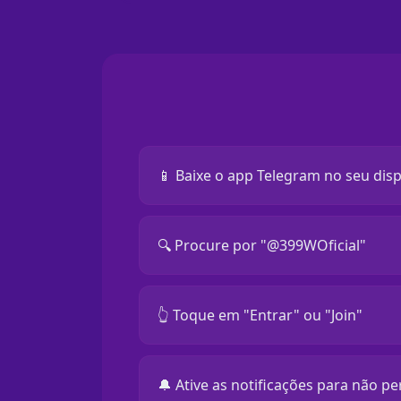
📱 Baixe o app Telegram no seu disp
🔍 Procure por "@399WOficial"
👆 Toque em "Entrar" ou "Join"
🔔 Ative as notificações para não p