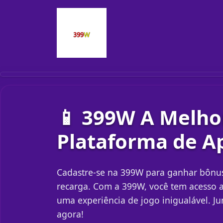
📱 399W A Melho
Plataforma de A
Cadastre-se na 399W para ganhar bônus
recarga. Com a 399W, você tem acesso a
uma experiência de jogo inigualável. J
agora!