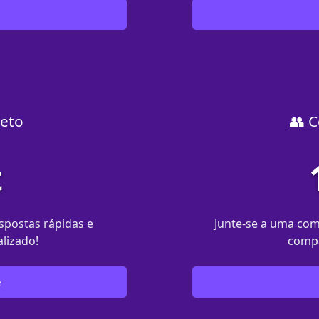
reto
👥 
t
espostas rápidas e
Junte-se a uma com
lizado!
compa
e