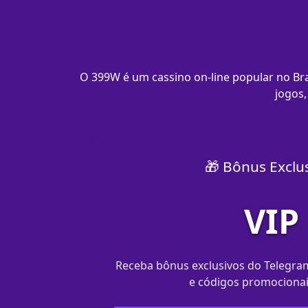
O 399W é um cassino on-line popular no Bra
jogos,
🎁 Bônus Exclu
VIP
Receba bônus exclusivos do Telegra
e códigos promocionai