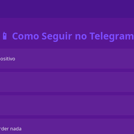
📱 Como Seguir no Telegram
ositivo
erder nada