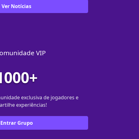
Ver Notícias
Comunidade VIP
1000+
unidade exclusiva de jogadores e
rtilhe experiências!
Entrar Grupo