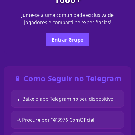
Junte-se a uma comunidade exclusiva de
jogadores e compartilhe experiências!
Entrar Grupo
📱 Como Seguir no Telegram
📱 Baixe o app Telegram no seu dispositivo
🔍 Procure por "@3976 ComOficial"