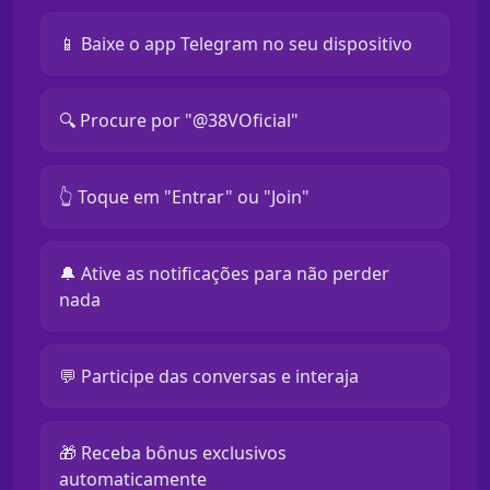
📱 Baixe o app Telegram no seu dispositivo
🔍 Procure por "@38VOficial"
👆 Toque em "Entrar" ou "Join"
🔔 Ative as notificações para não perder
nada
💬 Participe das conversas e interaja
🎁 Receba bônus exclusivos
automaticamente