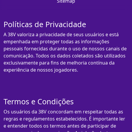
Sitemap
Políticas de Privacidade
A 38V valoriza a privacidade de seus usuários e está
empenhada em proteger todas as informações
pessoais fornecidas durante o uso de nossos canais de
comunicação. Todos os dados coletados são utilizados
exclusivamente para fins de melhoria contínua da
experiência de nossos jogadores.
Termos e Condições
Os usuários da 38V concordam em respeitar todas as
regras e regulamentos estabelecidos. É importante ler
e entender todos os termos antes de participar de