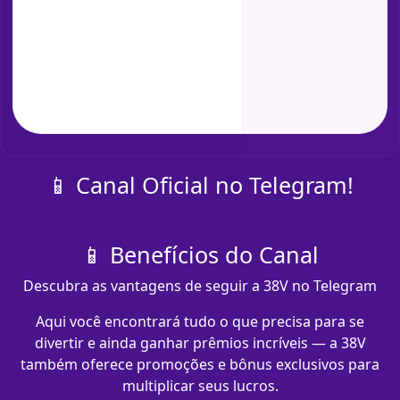
📱 Canal Oficial no Telegram!
📱 Benefícios do Canal
Descubra as vantagens de seguir a 38V no Telegram
Aqui você encontrará tudo o que precisa para se
divertir e ainda ganhar prêmios incríveis — a 38V
também oferece promoções e bônus exclusivos para
multiplicar seus lucros.