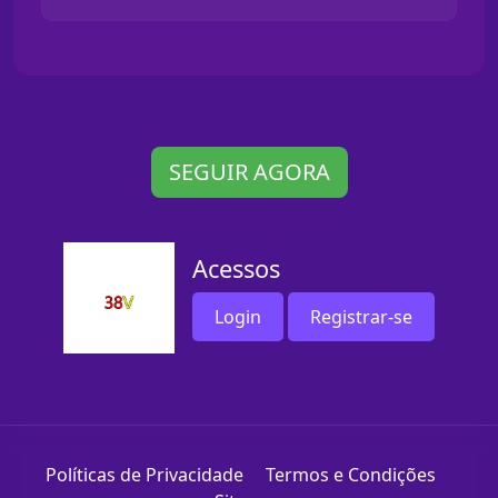
SEGUIR AGORA
Acessos
Login
Registrar-se
Políticas de Privacidade
Termos e Condições