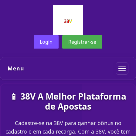
Login
Registrar-se
Menu
📱 38V A Melhor Plataforma
de Apostas
Cadastre-se na 38V para ganhar bônus no
cadastro e em cada recarga. Com a 38V, você tem