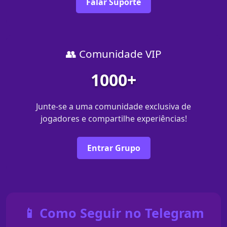
Falar Suporte
👥 Comunidade VIP
1000+
Junte-se a uma comunidade exclusiva de
jogadores e compartilhe experiências!
Entrar Grupo
📱 Como Seguir no Telegram