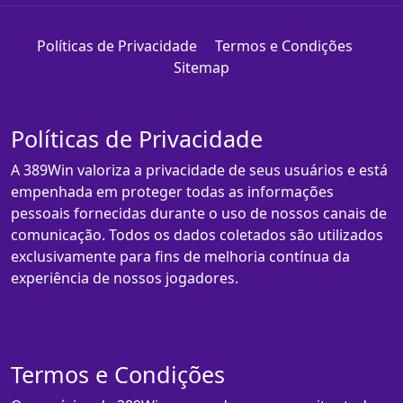
Políticas de Privacidade
Termos e Condições
Sitemap
Políticas de Privacidade
A 389Win valoriza a privacidade de seus usuários e está
empenhada em proteger todas as informações
pessoais fornecidas durante o uso de nossos canais de
comunicação. Todos os dados coletados são utilizados
exclusivamente para fins de melhoria contínua da
experiência de nossos jogadores.
Termos e Condições