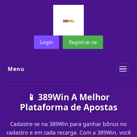
Login
Registrar-se
Menu
📱 389Win A Melhor
Plataforma de Apostas
Cadastre-se na 389Win para ganhar bônus no
cadastro e em cada recarga. Com a 389Win, você