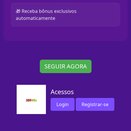
🎁 Receba bônus exclusivos
automaticamente
SEGUIR AGORA
Acessos
Login
Registrar-se