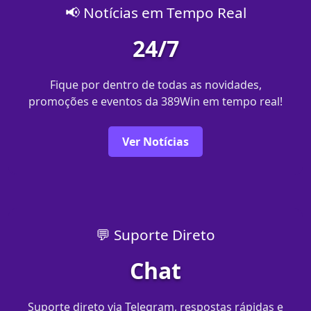
📢 Notícias em Tempo Real
24/7
Fique por dentro de todas as novidades,
promoções e eventos da 389Win em tempo real!
Ver Notícias
💬 Suporte Direto
Chat
Suporte direto via Telegram, respostas rápidas e