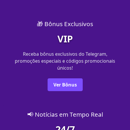
🎁 Bônus Exclusivos
VIP
Receba bônus exclusivos do Telegram,
promoções especiais e códigos promocionais
únicos!
Ver Bônus
📢 Notícias em Tempo Real
24/7