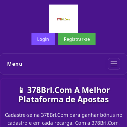
Login
Registrar-se
Menu
📱 378Brl.Com A Melhor
Plataforma de Apostas
Cadastre-se na 378Brl.Com para ganhar bônus no
cadastro e em cada recarga. Com a 378Brl.Com,