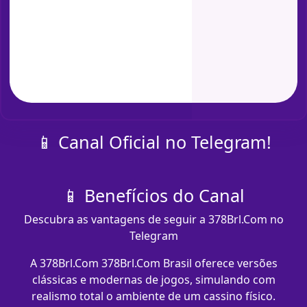
📱 Canal Oficial no Telegram!
📱 Benefícios do Canal
Descubra as vantagens de seguir a 378Brl.Com no
Telegram
A 378Brl.Com 378Brl.Com Brasil oferece versões
clássicas e modernas de jogos, simulando com
realismo total o ambiente de um cassino físico.