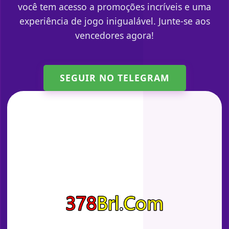
você tem acesso a promoções incríveis e uma
experiência de jogo inigualável. Junte-se aos
vencedores agora!
SEGUIR NO TELEGRAM