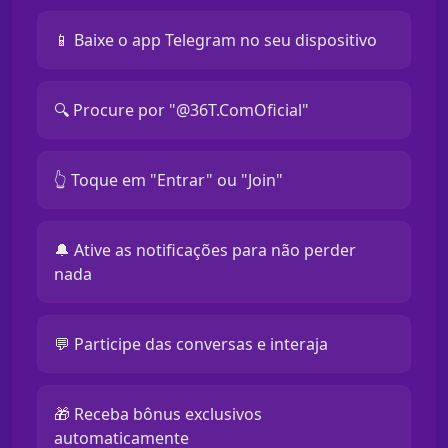
📱 Baixe o app Telegram no seu dispositivo
🔍 Procure por "@36T.ComOficial"
👆 Toque em "Entrar" ou "Join"
🔔 Ative as notificações para não perder
nada
💬 Participe das conversas e interaja
🎁 Receba bônus exclusivos
automaticamente