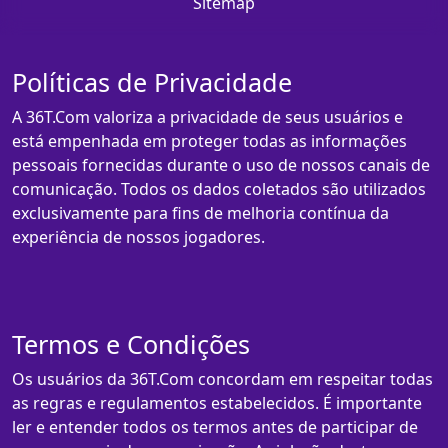
Sitemap
Políticas de Privacidade
A 36T.Com valoriza a privacidade de seus usuários e
está empenhada em proteger todas as informações
pessoais fornecidas durante o uso de nossos canais de
comunicação. Todos os dados coletados são utilizados
exclusivamente para fins de melhoria contínua da
experiência de nossos jogadores.
Termos e Condições
Os usuários da 36T.Com concordam em respeitar todas
as regras e regulamentos estabelecidos. É importante
ler e entender todos os termos antes de participar de