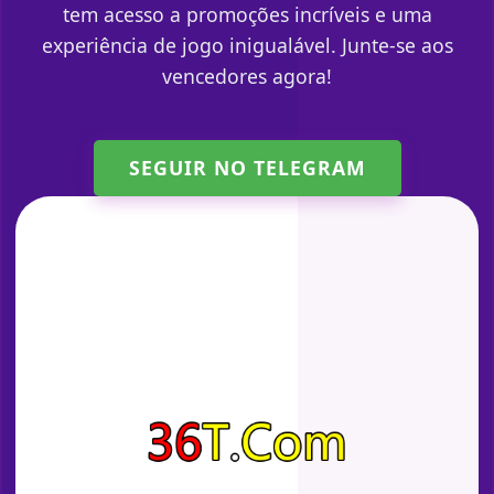
tem acesso a promoções incríveis e uma
experiência de jogo inigualável. Junte-se aos
vencedores agora!
SEGUIR NO TELEGRAM