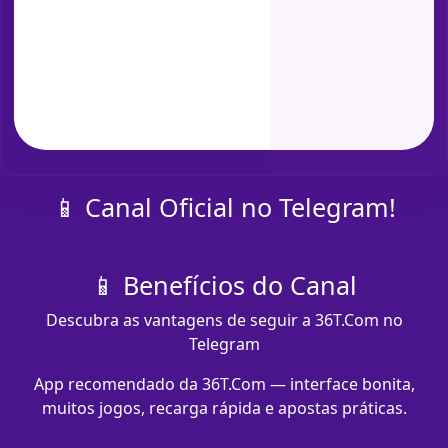
📱 Canal Oficial no Telegram!
📱 Benefícios do Canal
Descubra as vantagens de seguir a 36T.Com no
Telegram
App recomendado da 36T.Com — interface bonita,
muitos jogos, recarga rápida e apostas práticas.