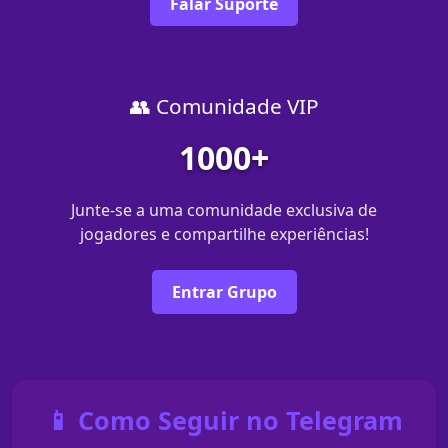
Falar Suporte
👥 Comunidade VIP
1000+
Junte-se a uma comunidade exclusiva de
jogadores e compartilhe experiências!
Entrar Grupo
📱 Como Seguir no Telegram