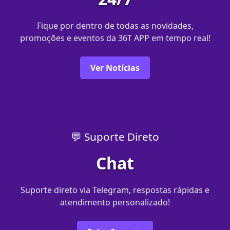
Fique por dentro de todas as novidades,
promoções e eventos da 36T APP em tempo real!
Ver Notícias
💬 Suporte Direto
Chat
Suporte direto via Telegram, respostas rápidas e
atendimento personalizado!