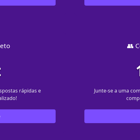
reto
👥 
t
espostas rápidas e
Junte-se a uma com
lizado!
compa
e