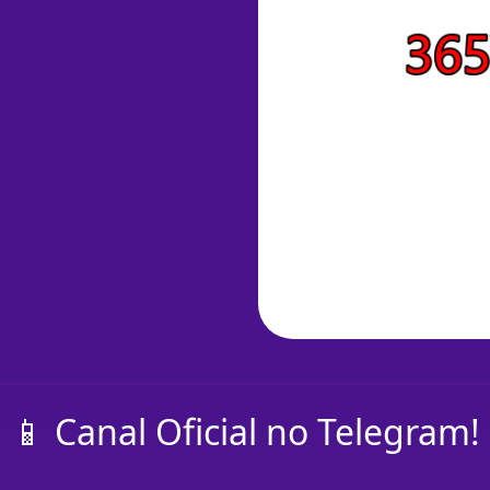
📱 Canal Oficial no Telegram!