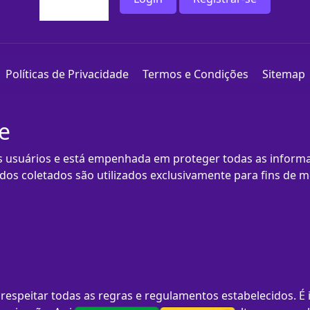
Políticas de Privacidade
Termos e Condições
Sitemap
de
us usuários e está empenhada em proteger todas as informa
os coletados são utilizados exclusivamente para fins de m
speitar todas as regras e regulamentos estabelecidos. É 