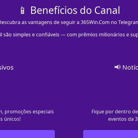
📱 Benefícios do Canal
Descubra as vantagens de seguir a 365Win.Com no Telegra
l são simples e confiáveis — com prêmios milionários e sup
sivos
📢 Notí
m, promoções especiais
Fique por dentro d
s únicos!
eventos da 