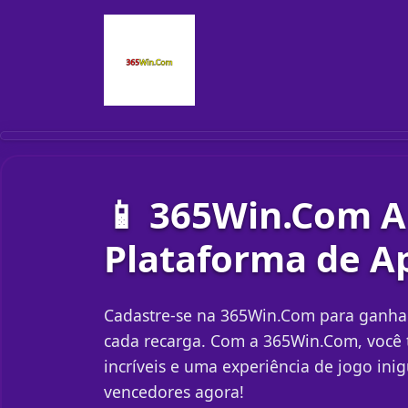
📱 365Win.Com A
Plataforma de A
Cadastre-se na 365Win.Com para ganha
cada recarga. Com a 365Win.Com, você
incríveis e uma experiência de jogo inig
vencedores agora!