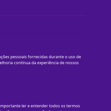
ções pessoais fornecidas durante o uso de
elhoria contínua da experiência de nossos
importante ler e entender todos os termos