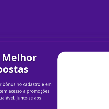
 Melhor
postas
r bônus no cadastro e em
 tem acesso a promoções
ualável. Junte-se aos