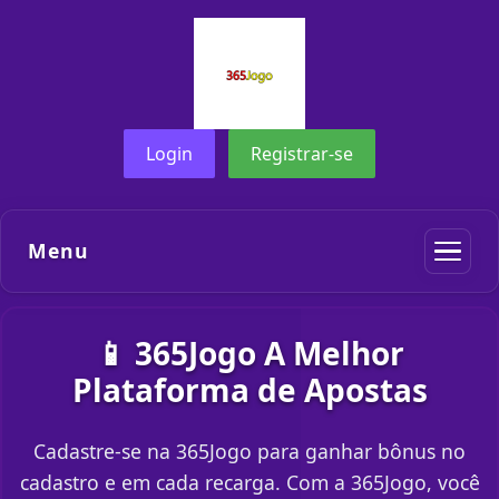
Login
Registrar-se
Menu
📱 365Jogo A Melhor
Plataforma de Apostas
Cadastre-se na 365Jogo para ganhar bônus no
cadastro e em cada recarga. Com a 365Jogo, você