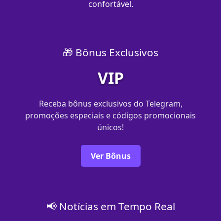
confortável.
🎁 Bônus Exclusivos
VIP
Receba bônus exclusivos do Telegram,
promoções especiais e códigos promocionais
únicos!
Ver Bônus
📢 Notícias em Tempo Real