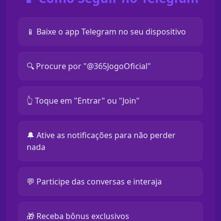
📱 Baixe o app Telegram no seu dispositivo
🔍 Procure por "@365JogoOficial"
👆 Toque em "Entrar" ou "Join"
🔔 Ative as notificações para não perder
nada
💬 Participe das conversas e interaja
🎁 Receba bônus exclusivos