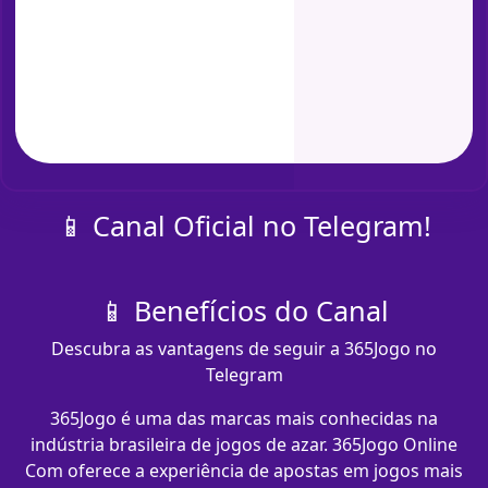
📱 Canal Oficial no Telegram!
📱 Benefícios do Canal
Descubra as vantagens de seguir a 365Jogo no
Telegram
365Jogo é uma das marcas mais conhecidas na
indústria brasileira de jogos de azar. 365Jogo Online
Com oferece a experiência de apostas em jogos mais