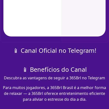
📱 Canal Oficial no Telegram!
📱 Benefícios do Canal
Descubra as vantagens de seguir a 365Brl no Telegram
Para muitos jogadores, a 365Brl Brasil é a melhor forma
de relaxar — a 365Brl oferece entretenimento eficiente
para aliviar o estresse do dia a dia.