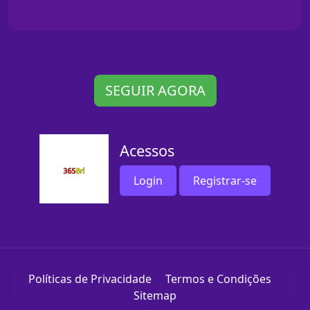
SEGUIR AGORA
Acessos
Login
Registrar-se
Políticas de Privacidade
Termos e Condições
Sitemap