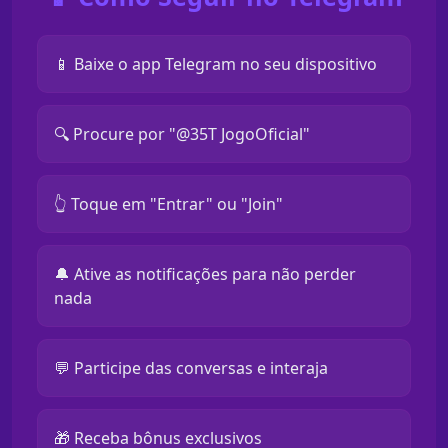
📱 Baixe o app Telegram no seu dispositivo
🔍 Procure por "@35T JogoOficial"
👆 Toque em "Entrar" ou "Join"
🔔 Ative as notificações para não perder
nada
💬 Participe das conversas e interaja
🎁 Receba bônus exclusivos