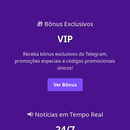
🎁 Bônus Exclusivos
VIP
Receba bônus exclusivos do Telegram,
promoções especiais e códigos promocionais
únicos!
Ver Bônus
📢 Notícias em Tempo Real
24/7