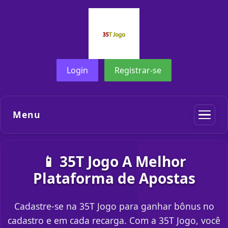
Login
Registrar-se
Menu
📱 35T Jogo A Melhor
Plataforma de Apostas
Cadastre-se na 35T Jogo para ganhar bônus no
cadastro e em cada recarga. Com a 35T Jogo, você