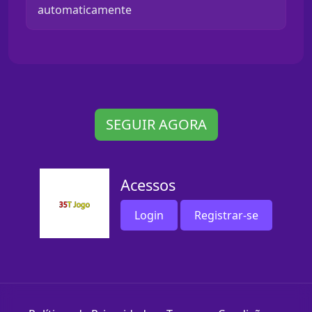
automaticamente
SEGUIR AGORA
Acessos
Login
Registrar-se