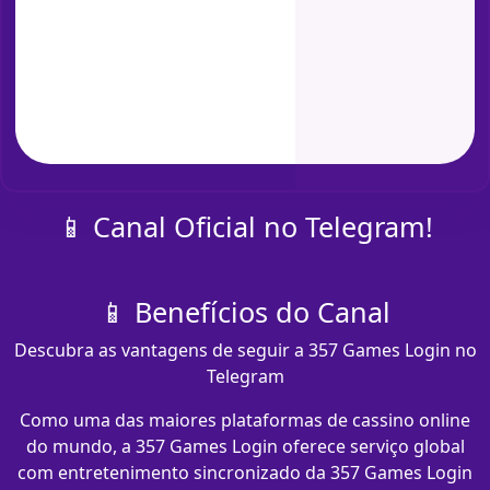
📱 Canal Oficial no Telegram!
📱 Benefícios do Canal
Descubra as vantagens de seguir a 357 Games Login no
Telegram
Como uma das maiores plataformas de cassino online
do mundo, a 357 Games Login oferece serviço global
com entretenimento sincronizado da 357 Games Login