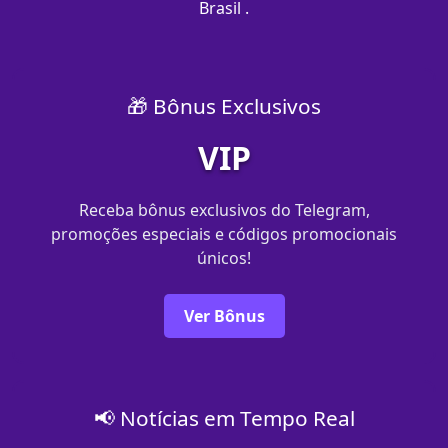
Brasil .
🎁 Bônus Exclusivos
VIP
Receba bônus exclusivos do Telegram,
promoções especiais e códigos promocionais
únicos!
Ver Bônus
📢 Notícias em Tempo Real