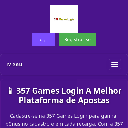
Login
Registrar-se
Menu
📱 357 Games Login A Melhor
Plataforma de Apostas
Cadastre-se na 357 Games Login para ganhar
bônus no cadastro e em cada recarga. Com a 357