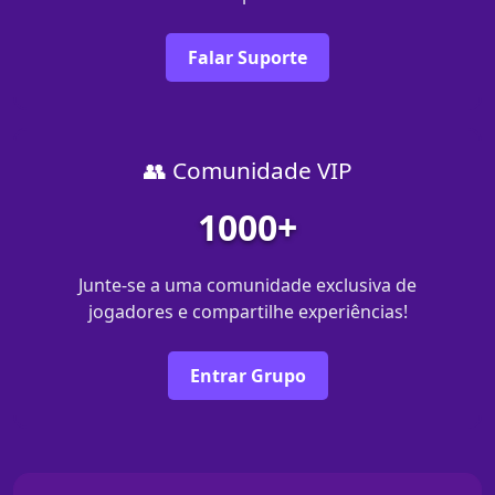
Falar Suporte
👥 Comunidade VIP
1000+
Junte-se a uma comunidade exclusiva de
jogadores e compartilhe experiências!
Entrar Grupo