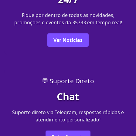
Fique por dentro de todas as novidades,
promoções e eventos da 35733 em tempo real!
Ver Notícias
💬 Suporte Direto
Chat
Suporte direto via Telegram, respostas rápidas e
atendimento personalizado!