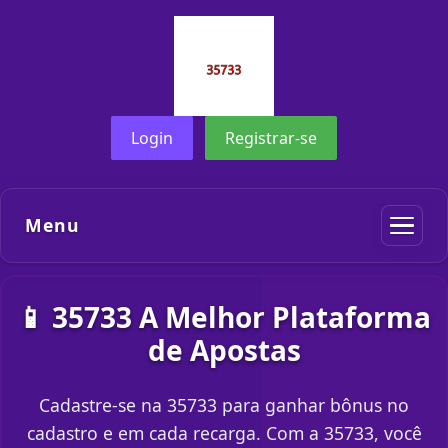
Login
Registrar-se
Menu
📱 35733 A Melhor Plataforma
de Apostas
Cadastre-se na 35733 para ganhar bônus no
cadastro e em cada recarga. Com a 35733, você