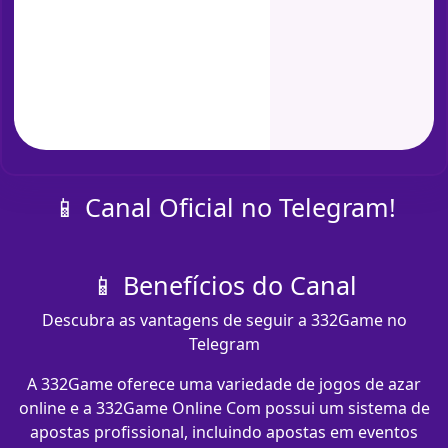
📱 Canal Oficial no Telegram!
📱 Benefícios do Canal
Descubra as vantagens de seguir a 332Game no
Telegram
A 332Game oferece uma variedade de jogos de azar
online e a 332Game Online Com possui um sistema de
apostas profissional, incluindo apostas em eventos