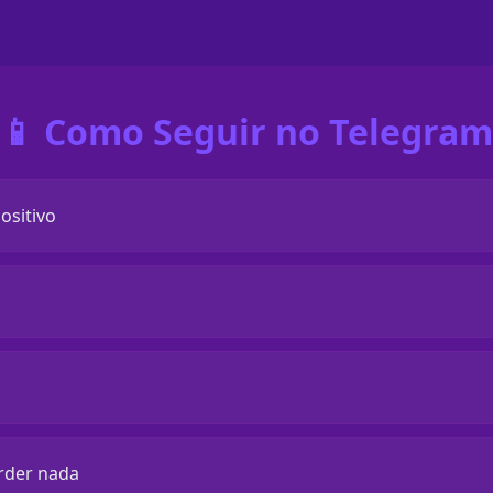
📱 Como Seguir no Telegram
ositivo
erder nada