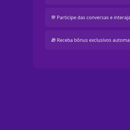
💬 Participe das conversas e interaj
🎁 Receba bônus exclusivos autom