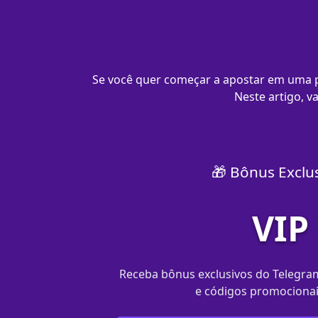
Se você quer começar a apostar em uma p
Neste artigo, v
🎁 Bônus Exclu
VIP
Receba bônus exclusivos do Telegra
e códigos promocionai