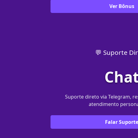
Ver Bônus
💬 Suporte Di
Cha
Suporte direto via Telegram, r
atendimento persona
Falar Suport