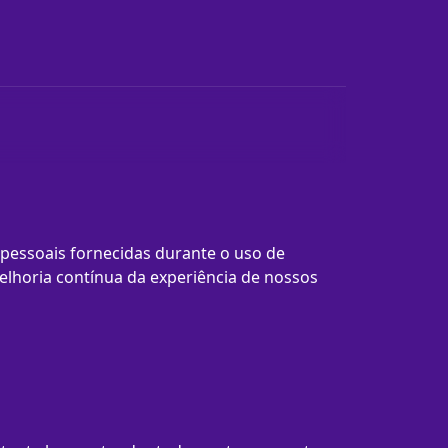
pessoais fornecidas durante o uso de
elhoria contínua da experiência de nossos