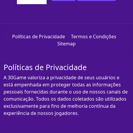
Políticas de Privacidade
Termos e Condições
Sitemap
Políticas de Privacidade
A 30Game valoriza a privacidade de seus usuários e
está empenhada em proteger todas as informações
pessoais fornecidas durante o uso de nossos canais de
comunicação. Todos os dados coletados são utilizados
exclusivamente para fins de melhoria contínua da
experiência de nossos jogadores.