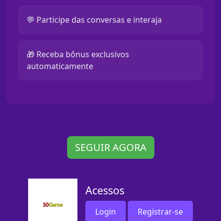
💬 Participe das conversas e interaja
🎁 Receba bônus exclusivos
automaticamente
SEGUIR AGORA
Acessos
Login
Registrar-se