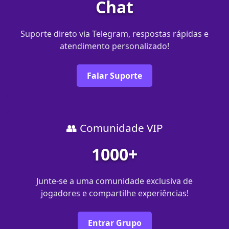
Chat
Suporte direto via Telegram, respostas rápidas e
atendimento personalizado!
Falar Suporte
👥 Comunidade VIP
1000+
Junte-se a uma comunidade exclusiva de
jogadores e compartilhe experiências!
Entrar Grupo