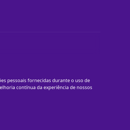
es pessoais fornecidas durante o uso de
elhoria contínua da experiência de nossos