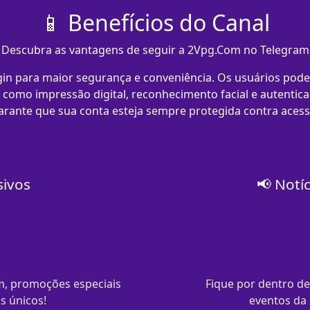
📱 Benefícios do Canal
Descubra as vantagens de seguir a 2Vpg.Com no Telegram
ogin para maior segurança e conveniência. Os usuários pode
como impressão digital, reconhecimento facial e autentic
garante que sua conta esteja sempre protegida contra aces
sivos
📢 Notí
m, promoções especiais
Fique por dentro d
s únicos!
eventos da