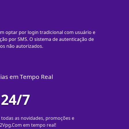
m optar por login tradicional com usuário e
ação por SMS. O sistema de autenticação de
sos não autorizados.
cias em Tempo Real
24/7
e todas as novidades, promoções e
 2Vpg.Com em tempo real!