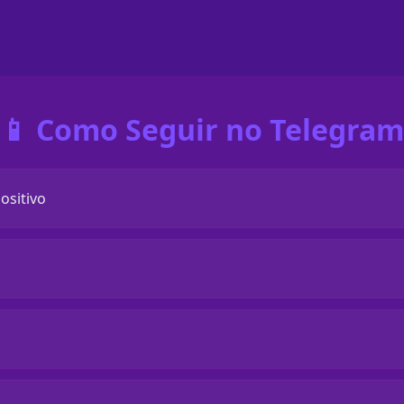
📱 Como Seguir no Telegram
ositivo