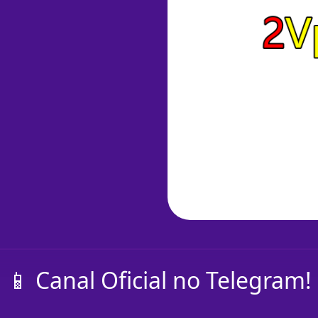
📱 Canal Oficial no Telegram!