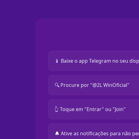
📱 Baixe o app Telegram no seu disp
🔍 Procure por "@2L WinOficial"
👆 Toque em "Entrar" ou "Join"
🔔 Ative as notificações para não p