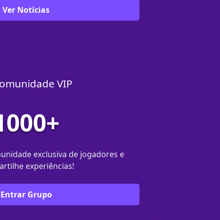
Ver Notícias
Comunidade VIP
1000+
unidade exclusiva de jogadores e
rtilhe experiências!
Entrar Grupo