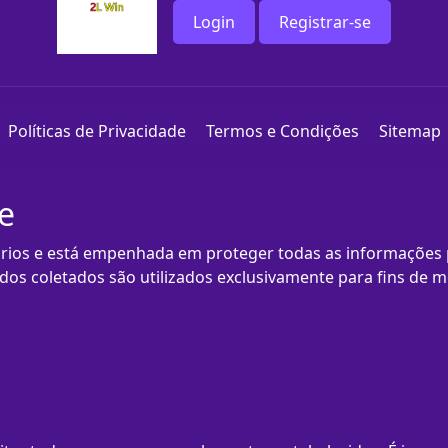
Login
Registrar-se
Políticas de Privacidade
Termos e Condições
Sitemap
de
uários e está empenhada em proteger todas as informações 
os coletados são utilizados exclusivamente para fins de m