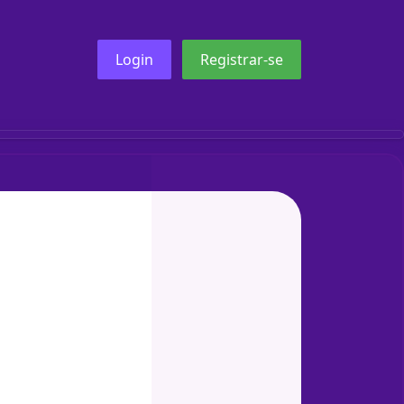
Login
Registrar-se