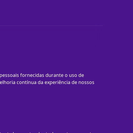
pessoais fornecidas durante o uso de
elhoria contínua da experiência de nossos