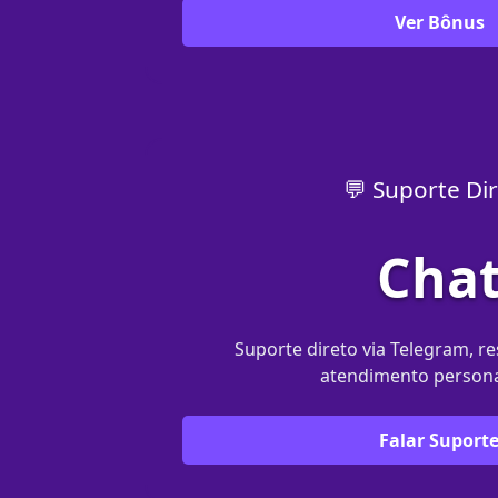
Ver Bônus
💬 Suporte Di
Cha
Suporte direto via Telegram, r
atendimento persona
Falar Suport