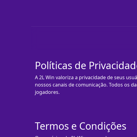
Políticas de Privacida
A 2L Win valoriza a privacidade de seus us
nossos canais de comunicação. Todos os dad
jogadores.
Termos e Condições