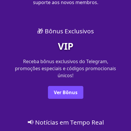
suporte aos novos membros.
🎁 Bônus Exclusivos
VIP
Receba bônus exclusivos do Telegram,
promoções especiais e códigos promocionais
únicos!
Ver Bônus
📢 Notícias em Tempo Real