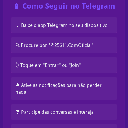
📱 Como Seguir no Telegram
📱 Baixe o app Telegram no seu dispositivo
🔍 Procure por "@25611.ComOficial"
👆 Toque em "Entrar" ou "Join"
🔔 Ative as notificações para não perder
nada
💬 Participe das conversas e interaja