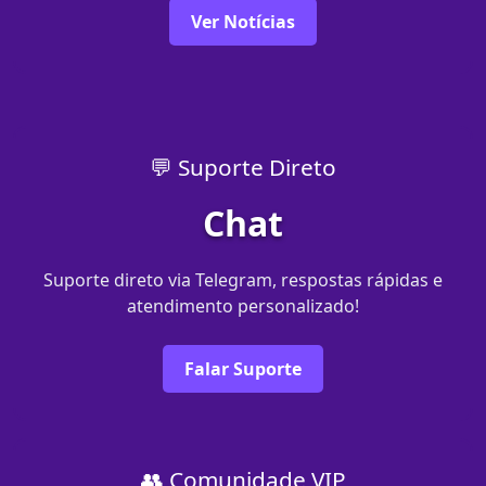
Ver Notícias
💬 Suporte Direto
Chat
Suporte direto via Telegram, respostas rápidas e
atendimento personalizado!
Falar Suporte
👥 Comunidade VIP