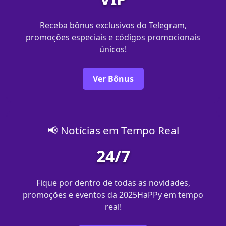
Receba bônus exclusivos do Telegram,
promoções especiais e códigos promocionais
únicos!
Ver Bônus
📢 Notícias em Tempo Real
24/7
Fique por dentro de todas as novidades,
promoções e eventos da 2025HaPPy em tempo
real!