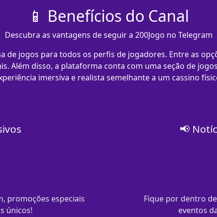
📱 Benefícios do Canal
Descubra as vantagens de seguir a 200Jogo no Telegram
de jogos para todos os perfis de jogadores. Entre as opçõe
mais. Além disso, a plataforma conta com uma seção de jog
xperiência imersiva e realista semelhante a um cassino físic
sivos
📢 Notí
m, promoções especiais
Fique por dentro d
s únicos!
eventos d