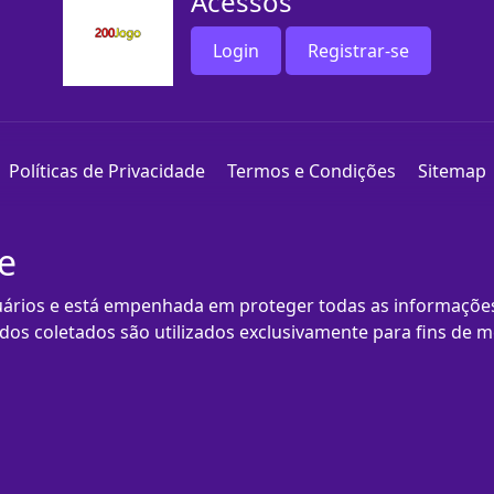
Acessos
Login
Registrar-se
Políticas de Privacidade
Termos e Condições
Sitemap
de
suários e está empenhada em proteger todas as informaçõe
os coletados são utilizados exclusivamente para fins de m