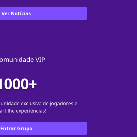
Ver Notícias
Comunidade VIP
1000+
unidade exclusiva de jogadores e
rtilhe experiências!
Entrar Grupo