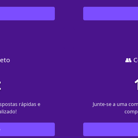
reto
👥 
t
espostas rápidas e
Junte-se a uma com
lizado!
compa
e