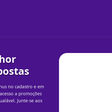
lhor
postas
nus no cadastro e em
 acesso a promoções
ualável. Junte-se aos