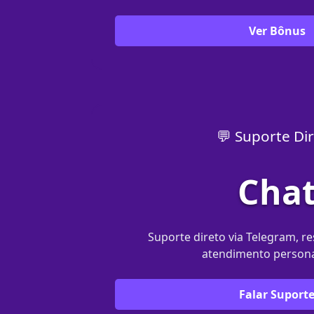
Ver Bônus
💬 Suporte Di
Cha
Suporte direto via Telegram, r
atendimento persona
Falar Suport