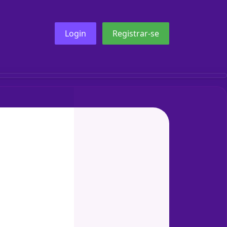
Login
Registrar-se