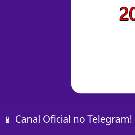
📱 Canal Oficial no Telegram!