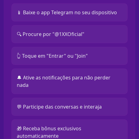
📱 Baixe o app Telegram no seu dispositivo
🔍 Procure por "@1XXOficial"
👆 Toque em "Entrar" ou "Join"
🔔 Ative as notificações para não perder
nada
💬 Participe das conversas e interaja
🎁 Receba bônus exclusivos
automaticamente