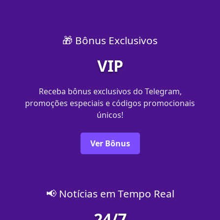
🎁 Bônus Exclusivos
VIP
Receba bônus exclusivos do Telegram,
promoções especiais e códigos promocionais
únicos!
Ver Bônus
📢 Notícias em Tempo Real
24/7