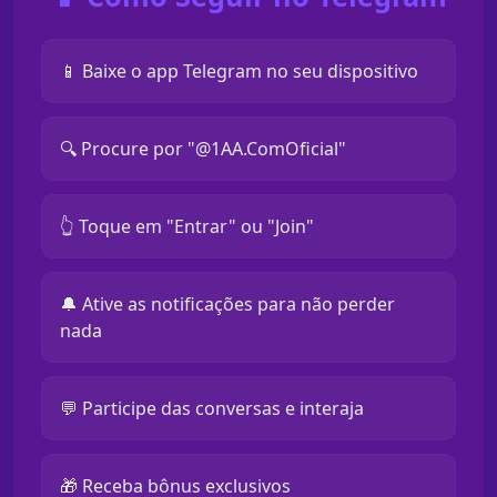
📱 Baixe o app Telegram no seu dispositivo
🔍 Procure por "@1AA.ComOficial"
👆 Toque em "Entrar" ou "Join"
🔔 Ative as notificações para não perder
nada
💬 Participe das conversas e interaja
🎁 Receba bônus exclusivos