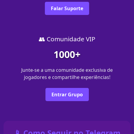
Falar Suporte
👥 Comunidade VIP
1000+
Junte-se a uma comunidade exclusiva de
jogadores e compartilhe experiências!
Entrar Grupo
📱 Como Seguir no Telegram