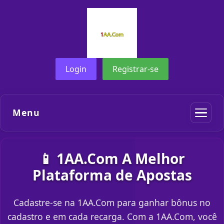
Login
Registrar-se
Menu
📱 1AA.Com A Melhor
Plataforma de Apostas
Cadastre-se na 1AA.Com para ganhar bônus no
cadastro e em cada recarga. Com a 1AA.Com, você