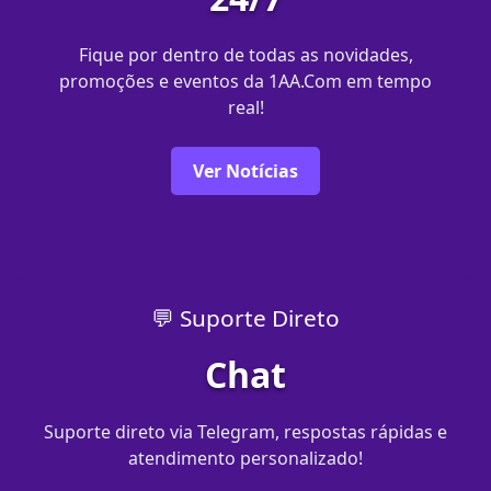
Fique por dentro de todas as novidades,
promoções e eventos da 1AA.Com em tempo
real!
Ver Notícias
💬 Suporte Direto
Chat
Suporte direto via Telegram, respostas rápidas e
atendimento personalizado!