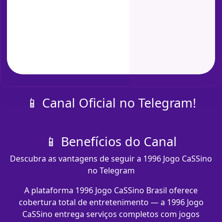
📱 Canal Oficial no Telegram!
📱 Benefícios do Canal
Descubra as vantagens de seguir a 1996 Jogo CaSSino
no Telegram
A plataforma 1996 Jogo CaSSino Brasil oferece
cobertura total de entretenimento — a 1996 Jogo
CaSSino entrega serviços completos com jogos