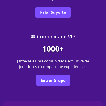
Falar Suporte
👥 Comunidade VIP
1000+
Junte-se a uma comunidade exclusiva de
jogadores e compartilhe experiências!
Entrar Grupo