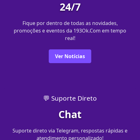
24/7
Fique por dentro de todas as novidades,
promoções e eventos da 193Ok.Com em tempo
real!
Ver Notícias
💬 Suporte Direto
Chat
Suporte direto via Telegram, respostas rápidas e
atendimento personalizado!