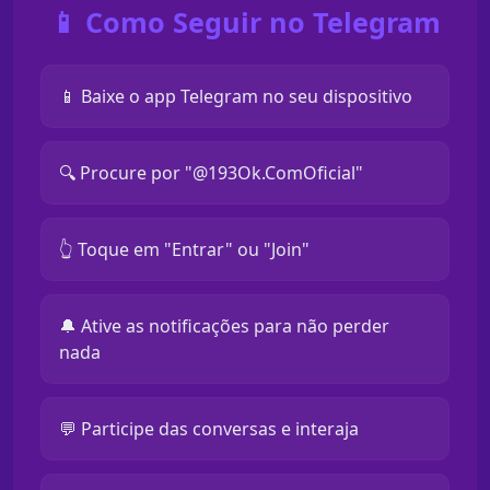
📱 Como Seguir no Telegram
📱 Baixe o app Telegram no seu dispositivo
🔍 Procure por "@193Ok.ComOficial"
👆 Toque em "Entrar" ou "Join"
🔔 Ative as notificações para não perder
nada
💬 Participe das conversas e interaja