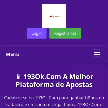
Login
Registrar-se
Menu
📱 193Ok.Com A Melhor
Plataforma de Apostas
Cadastre-se na 193Ok.Com para ganhar bônus no
cadastro e em cada recarga. Com a 193Ok.Com,