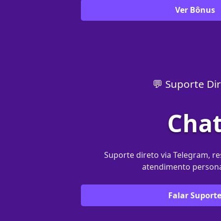
Ver Bônus
💬 Suporte Di
Cha
Suporte direto via Telegram, r
atendimento persona
Falar Suport