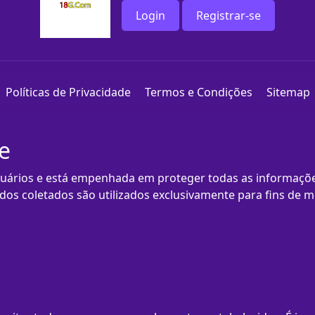
Login
Registrar-se
Políticas de Privacidade
Termos e Condições
Sitemap
de
usuários e está empenhada em proteger todas as informaçõe
os coletados são utilizados exclusivamente para fins de m