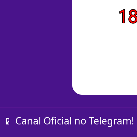
📱 Canal Oficial no Telegram!