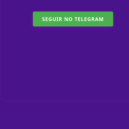
SEGUIR NO TELEGRAM