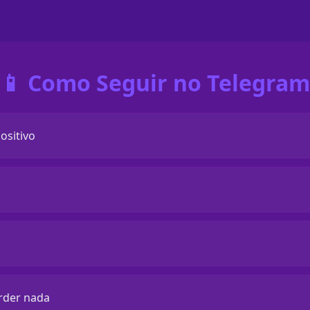
📱 Como Seguir no Telegram
ositivo
erder nada