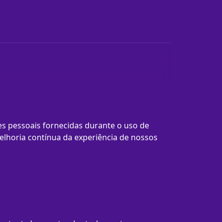
s pessoais fornecidas durante o uso de
elhoria contínua da experiência de nossos