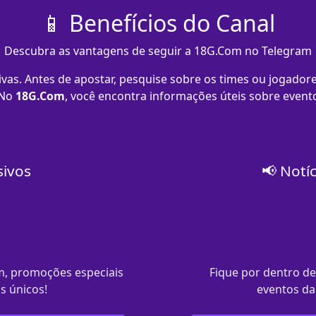
📱 Benefícios do Canal
Descubra as vantagens de seguir a 18G.Com no Telegram
s. Antes de apostar, pesquise sobre os times ou jogadores
 No
18G.Com
, você encontra informações úteis sobre evento
sivos
📢 Notí
m, promoções especiais
Fique por dentro d
s únicos!
eventos da