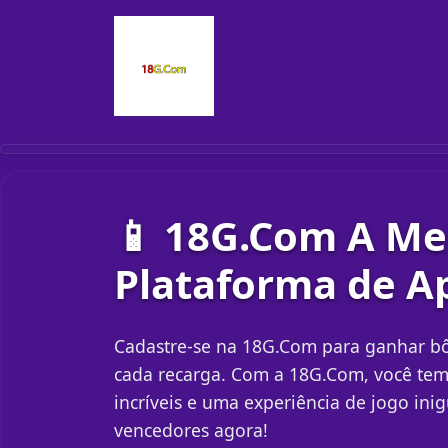
📱 18G.Com A Me
Plataforma de A
Cadastre-se na 18G.Com para ganhar b
cada recarga. Com a 18G.Com, você te
incríveis e uma experiência de jogo inig
vencedores agora!