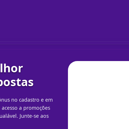
lhor
postas
ônus no cadastro e em
m acesso a promoções
ualável. Junte-se aos