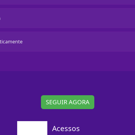
a
aticamente
SEGUIR AGORA
Acessos